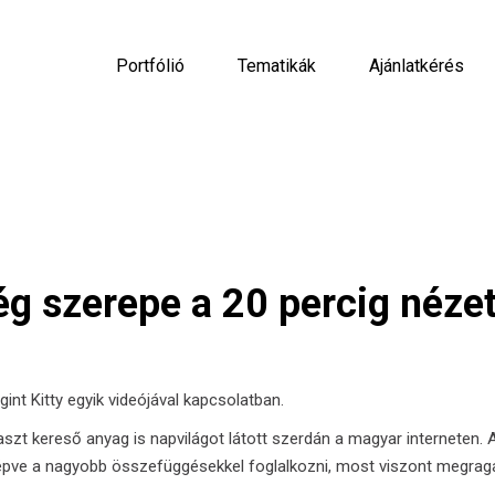
Portfólió
Tematikák
Ajánlatkérés
ég szerepe a 20 percig nézet
nt Kitty egyik videójával kapcsolatban.
aszt kereső anyag is napvilágot látott szerdán a magyar interneten. 
alépve a nagyobb összefüggésekkel foglalkozni, most viszont megrag