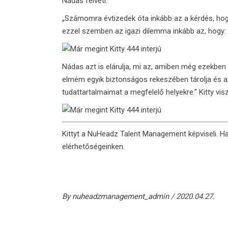
Nádas felveti:
„Számomra évtizedek óta inkább az a kérdés, hogy
ezzel szemben az igazi dilemma inkább az, hogy:
Nádas azt is elárulja, mi az, amiben még ezekben
elmém egyik biztonságos rekeszében tárolja és a 
tudattartalmaimat a megfelelő helyekre.” Kitty vi
Kittyt a
NuHeadz Talent Management
képviseli. H
elérhetőségeinken.
By
nuheadzmanagement_admin
2020.04.27.