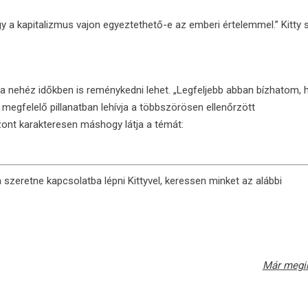
 a kapitalizmus vajon egyeztethető-e az emberi értelemmel.” Kitty s
 a nehéz időkben is reménykedni lehet. „Legfeljebb abban bízhatom, 
megfelelő pillanatban lehívja a többszörösen ellenőrzött
szont karakteresen máshogy látja a témát:
a szeretne kapcsolatba lépni Kittyvel, keressen minket az alábbi
Már megin