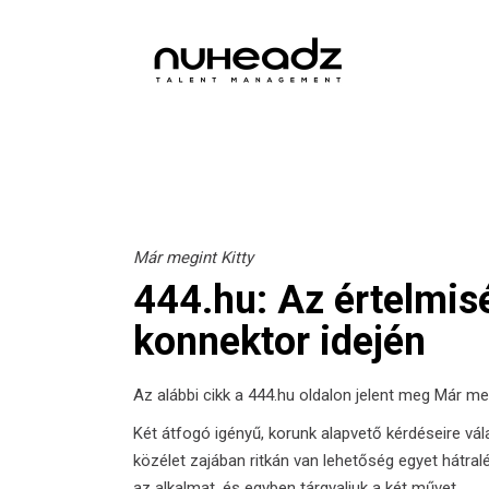
Már megint Kitty
444.hu: Az értelmis
konnektor idején
Az alábbi cikk a
444.hu
oldalon jelent meg Már megi
Két átfogó igényű, korunk alapvető kérdéseire vál
közélet zajában ritkán van lehetőség egyet hátr
az alkalmat, és egyben tárgyaljuk a két művet.