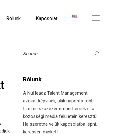
Rólunk
Kapcsolat
Search
for:
Rólunk
t
A NuHeadz Talent Management
azokat képviseli, akik naponta több
tízezer-százezer embert érnek el a
közösségi média felületein keresztül.
A
Ha szeretne velük kapcsolatba lépni,
adjuk
keressen minket!