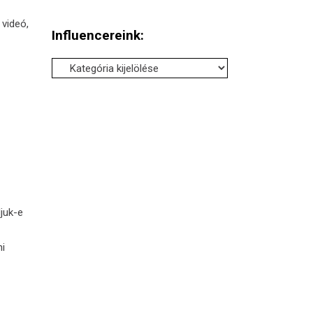
 videó,
Influencereink:
Influencereink:
djuk-e
ni