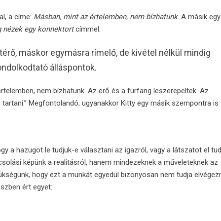
al, a címe:
Másban, mint az értelemben, nem bízhatunk
. A másik egy
g nézek egy konnektort
címmel.
érő, máskor egymásra rímelő, de kivétel nélkül mindig
ondolkodtató álláspontok.
rtelemben, nem bízhatunk. Az erő és a furfang leszerepeltek. Az
 tartani.” Megfontolandó, ugyanakkor Kitty egy másik szempontra is
y a hazugot le tudjuk-e választani az igazról, vagy a látszatot el tu
apcsolási képünk a realitásról, hanem mindezeknek a műveleteknek az
ükségünk, hogy ezt a munkát egyedül bizonyosan nem tudja elvégez
észben ért egyet: