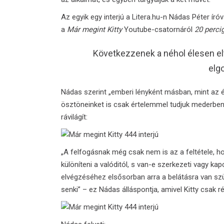
Az egyik egy interjú a Litera.hu-n Nádas Péter íróv
a
Már megint Kitty
Youtube-csatornáról
20 perci
Következzenek a néhol élesen elt
elg
Nádas szerint „emberi lényként másban, mint az é
ösztöneinket is csak értelemmel tudjuk mederben
rávilágít:
„A felfogásnak még csak nem is az a feltétele, hog
különíteni a valóditól, s van-e szerkezeti vagy k
elvégzéséhez elsősorban arra a belátásra van sz
senki” – ez Nádas álláspontja, amivel Kitty csak r