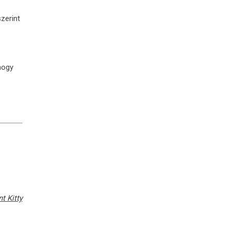
zerint
hogy
t Kitty