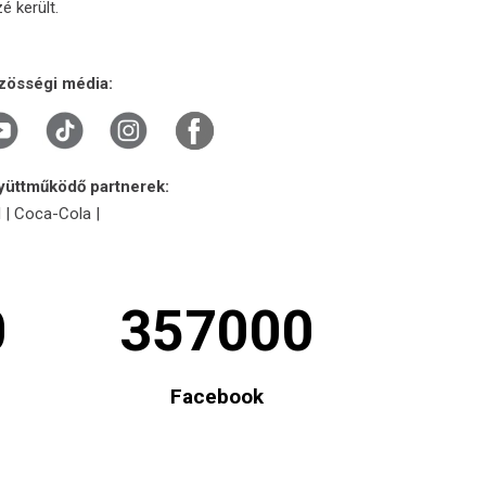
é került.
zösségi média:
yüttműködő partnerek:
l | Coca-Cola |
0
357000
Facebook