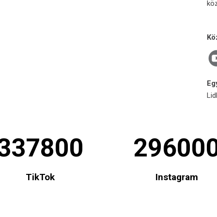
köz
Kö
Eg
Lid
337800
29600
TikTok
Instagram