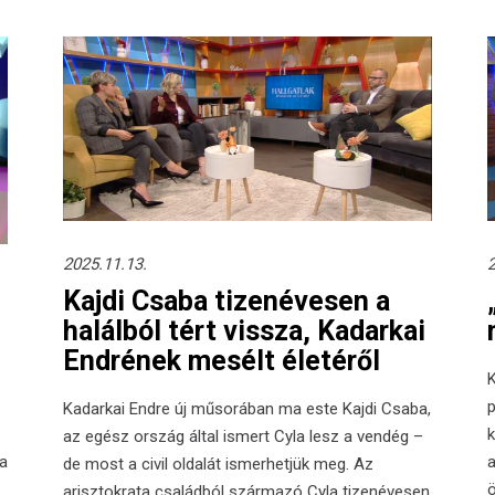
2025.11.13.
2
Kajdi Csaba tizenévesen a
halálból tért vissza, Kadarkai
Endrének mesélt életéről
K
p
Kadarkai Endre új műsorában ma este Kajdi Csaba,
k
az egész ország által ismert Cyla lesz a vendég –
ia
a
de most a civil oldalát ismerhetjük meg. Az
ö
arisztokrata családból származó Cyla tizenévesen