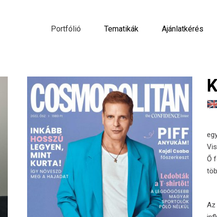
Portfólió
Tematikák
Ajánlatkérés
K
eg
Vi
Ő f
töb
Az 