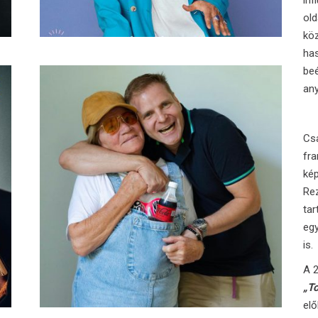
inf
old
kö
has
beé
an
Csa
fr
kép
Re
tar
eg
is.
A 
„T
elő