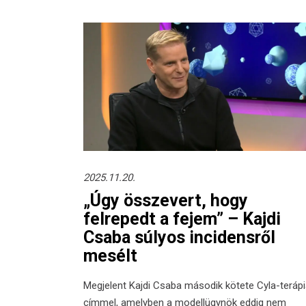
2025.11.20.
„Úgy összevert, hogy
felrepedt a fejem” – Kajdi
Csaba súlyos incidensről
mesélt
Megjelent Kajdi Csaba második kötete Cyla-teráp
címmel, amelyben a modellügynök eddig nem