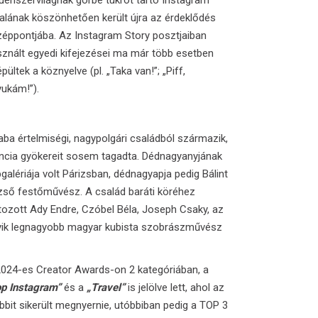
luenszervilágnak görbe tükröt tartó Instagram
alának köszönhetően került újra az érdeklődés
zéppontjába. Az Instagram Story posztjaiban
znált egyedi kifejezései ma már több esetben
pültek a köznyelve (pl. „Taka van!”; „Piff,
yukám!”).
ba értelmiségi, nagypolgári családból származik,
ancia gyökereit sosem tagadta. Dédnagyanyjának
galériája volt Párizsban, dédnagyapja pedig Bálint
zső festőművész. A család baráti köréhez
tozott Ady Endre, Czóbel Béla, Joseph Csaky, az
yik legnagyobb magyar kubista szobrászművész
2024-es Creator Awards-on 2 kategóriában, a
op Instagram”
és a
„Travel”
is jelölve lett, ahol az
bbit sikerült megnyernie, utóbbiban pedig a TOP 3