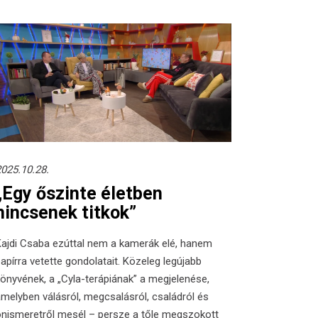
025.10.28.
„Egy őszinte életben
nincsenek titkok”
ajdi Csaba ezúttal nem a kamerák elé, hanem
apírra vetette gondolatait. Közeleg legújabb
önyvének, a „Cyla-terápiának” a megjelenése,
melyben válásról, megcsalásról, családról és
nismeretről mesél – persze a tőle megszokott