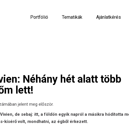
Portfólió
Tematikák
Ajánlatkérés
vien: Néhány hét alatt több
őm lett!
ámában jelent meg először.
ivien, de sebaj: itt, a földön egyik napról a másikra hódította m
as-kísérő volt, mondhatni, az égből érkezett.