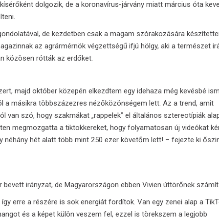
kísérőként dolgozik, de a koronavírus-járvány miatt március óta kev
teni.
k gondolatával, de kezdetben csak a magam szórakozására készített
agazinnak az agrármérnök végzettségű ifjú hölgy, aki a természet irá
n közösen rótták az erdőket.
szert, majd október közepén elkezdtem egy idehaza még kevésbé ism
ól a másikra többszázezres nézőközönségem lett. Az a trend, amit
ól van szó, hogy szakmákat „rappelek” el általános sztereotípiák alap
ten megmozgatta a tiktokkereket, hogy folyamatosan új videókat ké
 néhány hét alatt több mint 250 ezer követőm lett! – fejezte ki őszi
 bevett irányzat, de Magyarországon ebben Vivien úttörőnek számít
gy erre a részére is sok energiát fordítok. Van egy zenei alap a Tik
hangot és a képet külön veszem fel, ezzel is törekszem a legjobb