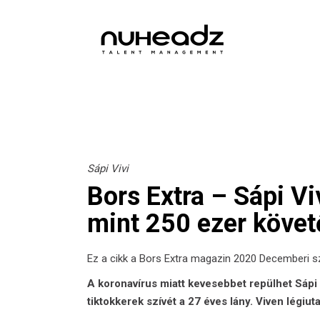
Sápi Vivi
Bors Extra – Sápi Vi
mint 250 ezer követ
Ez a cikk a
Bors Extra magazin
2020 Decemberi sz
A koronavírus miatt kevesebbet repülhet Sápi V
tiktokkerek szívét a 27 éves lány. Viven légiut