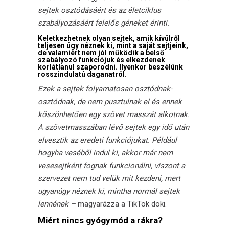
sejtek osztódásáért és az életciklus
szabályozásáért felelős géneket érinti.
Keletkezhetnek olyan sejtek, amik kívülről
teljesen úgy néznek ki, mint a saját sejtjeink,
de valamiért nem jól működik a belső
szabályozó funkciójuk és elkezdenek
korlátlanul szaporodni. Ilyenkor beszélünk
rosszindulatú daganatról.
Ezek a sejtek folyamatosan osztódnak-
osztódnak, de nem pusztulnak el és ennek
köszönhetően egy szövet masszát alkotnak.
A szövetmasszában lévő sejtek egy idő után
elvesztik az eredeti funkciójukat. Például
hogyha veséből indul ki, akkor már nem
vesesejtként fognak funkcionálni, viszont a
szervezet nem tud velük mit kezdeni, mert
ugyanúgy néznek ki, mintha normál sejtek
lennének –
magyarázza a TikTok doki.
Miért nincs gyógymód a rákra?