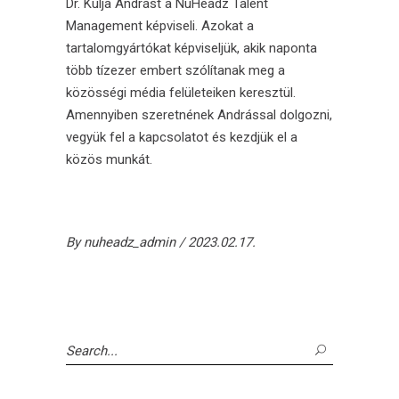
Dr. Kulja Andrást a
NuHeadz Talent
Management
képviseli. Azokat a
tartalomgyártókat képviseljük, akik naponta
több tízezer embert szólítanak meg a
közösségi média felületeiken keresztül.
Amennyiben szeretnének Andrással dolgozni,
vegyük fel a kapcsolatot és kezdjük el a
közös munkát.
By
nuheadz_admin
2023.02.17.
Search
for: