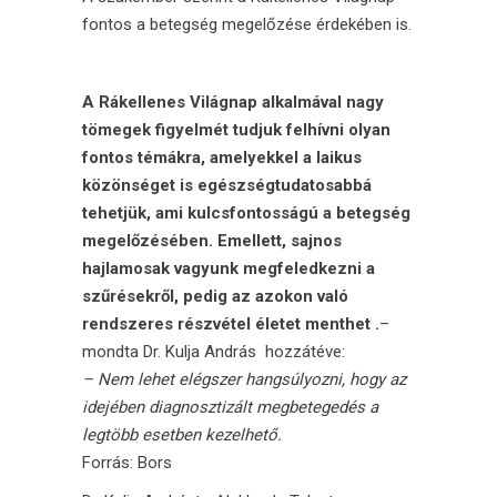
fontos a
betegség megelőzése
érdekében is.
A Rákellenes Világnap alkalmával nagy
tömegek figyelmét tudjuk felhívni olyan
fontos témákra, amelyekkel a laikus
közönséget is egészségtudatosabbá
tehetjük, ami kulcsfontosságú a betegség
megelőzésében. Emellett, sajnos
hajlamosak vagyunk megfeledkezni a
szűrésekről, pedig az azokon való
rendszeres részvétel életet menthet .
–
mondta Dr. Kulja András hozzátéve:
– Nem lehet elégszer hangsúlyozni, hogy az
idejében diagnosztizált megbetegedés a
legtöbb esetben kezelhető.
Forrás:
Bors