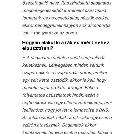
összefoglaló neve. Rosszindulatú daganatos
megbetegedésekből körülbelül száz típust
ismerünk, és ha genetikailag nézzük ezeket,
akkor mindegyiknek nagyon sok alcsoportja
van
– magyarázza az orvos.
Hogyan alakul ki a rák és miért nehéz
elpusztítani?
– A daganatos sejtek a saját sejtjeinkből
keletkeznek. Lényegében minden sejtünk
szaporodik és a szaporodás során, amikor
egy sejt ketté osztódik, akkor le kell, hogy
másolja saját örökítő anyagát. Ebbe a
folyamatba csúszhatnak hibák, ezért a
sejtjeinknek van egy ellenőrző funkciója, ami
leellenőrzi, hogy jól lett-e lemásolva a DNS.
Azonban vannak hibák, amik valahogy ezen a
szűrőn átcsúsznak. Daganatok akkor
keletkeznek, hogyha ezek a másolási hibák a