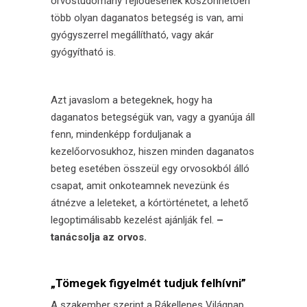
orvostudomány
fejlődésének köszönhetően
több olyan daganatos betegség is van, ami
gyógyszerrel megállítható, vagy akár
gyógyítható is.
Azt javaslom a betegeknek, hogy ha
daganatos betegségük van, vagy a gyanúja áll
fenn, mindenképp forduljanak a
kezelőorvosukhoz, hiszen minden daganatos
beteg esetében összeül egy orvosokból álló
csapat, amit onkoteamnek nevezünk és
átnézve a leleteket, a kórtörténetet, a lehető
legoptimálisabb kezelést ajánlják fel.
–
tanácsolja az orvos.
„Tömegek figyelmét tudjuk felhívni”
A szakember szerint a Rákellenes Világnap