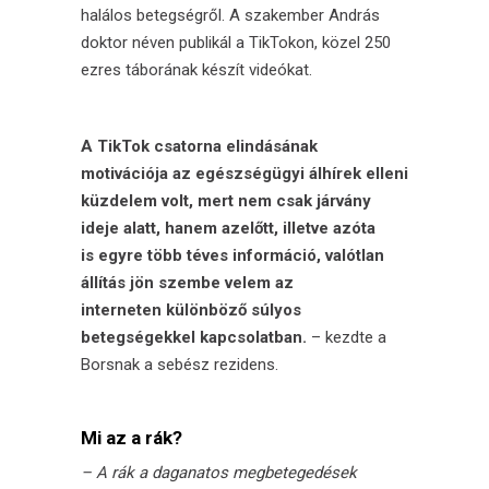
halálos betegségről.
A szakember András
doktor néven publikál a TikTokon, közel 250
ezres táborának készít videókat.
A TikTok csatorna elindásának
motivációja az egészségügyi álhírek elleni
küzdelem volt, mert nem csak járvány
ideje alatt, hanem azelőtt, illetve azóta
is egyre több téves információ, valótlan
állítás jön szembe velem az
interneten különböző súlyos
betegségekkel kapcsolatban.
– kezdte a
Borsnak a sebész rezidens.
Mi az a rák?
– A rák a daganatos megbetegedések