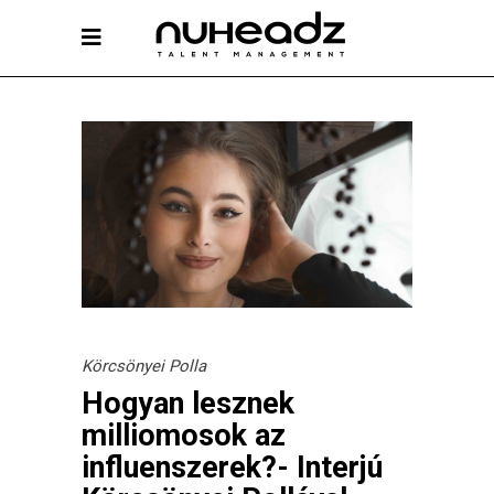
Körcsönyei Polla
Hogyan lesznek
milliomosok az
influenszerek?- Interjú