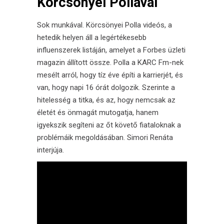
Körcsönyei Pollával
Sok munkával. Körcsönyei Polla videós, a
hetedik helyen áll a legértékesebb
influenszerek listáján, amelyet a Forbes üzleti
magazin állított össze. Polla a KARC Fm-nek
mesélt arról, hogy tíz éve építi a karrierjét, és
van, hogy napi 16 órát dolgozik. Szerinte a
hitelesség a titka, és az, hogy nemcsak az
életét és önmagát mutogatja, hanem
igyekszik segíteni az őt követő fiataloknak a
problémáik megoldásában. Simori Renáta
interjúja.