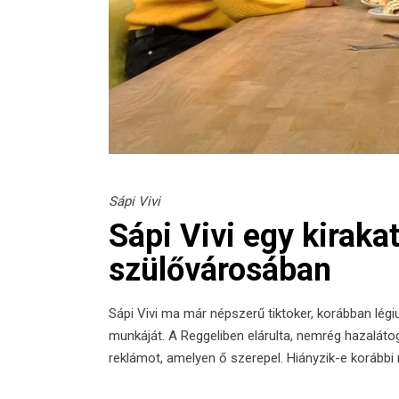
Sápi Vivi
Sápi Vivi egy kiraka
szülővárosában
Sápi Vivi ma már népszerű tiktoker, korábban légiu
munkáját. A Reggeliben elárulta, nemrég hazalátog
reklámot, amelyen ő szerepel. Hiányzik-e korábbi 