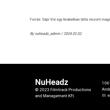
Forrás:
Sápi Vivi egy kirakatban látta viszont mag
By
nuheadz_admin
2024.02.02.
NuHeadz
106
Andr
© 2023 Filmtrack Productions
III.
and Management Kft.