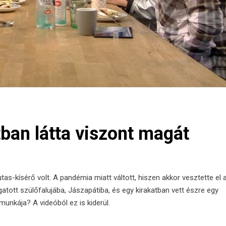
tban látta viszont magát
tas-kísérő volt. A pandémia miatt váltott, hiszen akkor vesztette el 
atott szülőfalujába, Jászapátiba, és egy kirakatban vett észre egy
munkája? A videóból ez is kiderül.