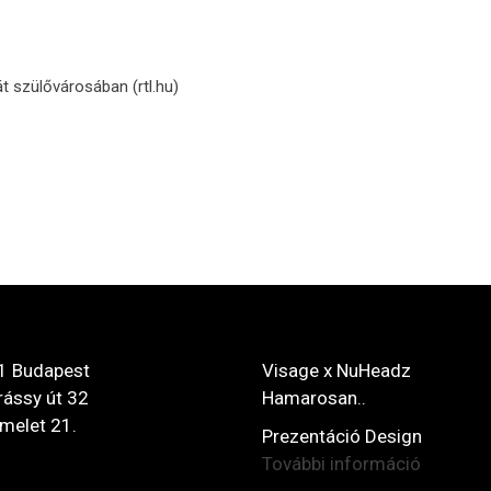
át szülővárosában (rtl.hu)
1 Budapest
Visage x NuHeadz
ássy út 32
Hamarosan..
 emelet 21.
Prezentáció Design
További információ