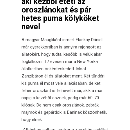
aki kézből eteti az
oroszlánokat és pár
hetes puma kölyköket
nevel
A magyar Maugliként ismert Flaskay Dániel
már gyerekkorában is annyira rajongott az
állatokért, hogy tudta, később is velük akar
foglalkozni. 17 évesen már a New York-i
állatkertben önkénteskedett. Most
Zanzibáron él és állatokat ment. Két tündéri
kis puma él most vele a lakásában, de két
fehér oroszlánt is felnevelt már, akik a mai
napig a kezéből esznek, pedig már 60-70
kilósak. De nem csak oroszlánok, zebrák,
majmok és gepárdok is Daninak köszönhetik,
hogy élnek.
„Athénban voltam, amikor a zanzibári vadállat