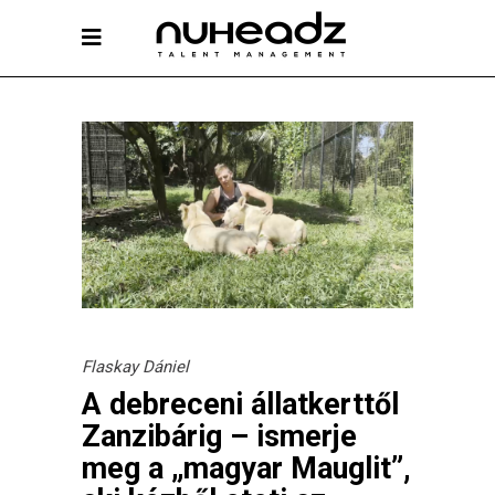
Flaskay Dániel
A debreceni állatkerttől
Zanzibárig – ismerje
meg a „magyar Mauglit”,