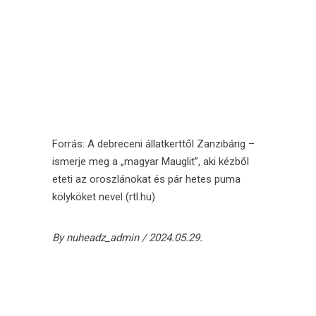
Forrás:
A debreceni állatkerttől Zanzibárig –
ismerje meg a „magyar Mauglit”, aki kézből
eteti az oroszlánokat és pár hetes puma
kölyköket nevel (rtl.hu)
By
nuheadz_admin
2024.05.29.