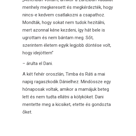
menhely megkeresett és megkérdezték, hogy
nincs-e kedvem csatlakozni a csapathoz.
Mondták, hogy sokat nem tudok hezitálni,
mert azonnal kéne kezdeni, így hát bele is
ugrottam és nem bántam meg. Sőt,
szerintem életem egyik legjobb döntése volt,
hogy idejöttem”
– árulta el Dani.
A két fehér oroszlán, Timba és Ráti a mai
napig ragaszkodik Dánielhez. Mindössze egy
hónaposak voltak, amikor a mamájuk beteg
lett és nem tudta ellátni a kölyköket. Dani
mentette meg a kicsiket, etette és gondozta
őket.
_