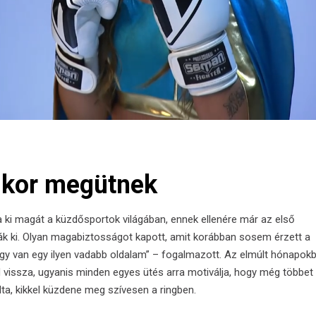
ikor megütnek
a ki magát a küzdősportok világában, ennek ellenére már az első
ták ki. Olyan magabiztosságot kapott, amit korábban sosem érzett a
y van egy ilyen vadabb oldalam” – fogalmazott. Az elmúlt hónapok
d vissza, ugyanis minden egyes ütés arra motiválja, hogy még többet
rulta, kikkel küzdene meg szívesen a ringben.