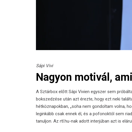
Sápi Vivi
Nagyon motivál, am
A Sztárbox előtt Sápi Vivien egyszer sem próbált
bokszedzése után azt érezte, hogy ezt neki talál
hétköznapokban, „soha nem gondoltam volna, hog
leginkább csak ennek él, és a pofonoktól sem ria
tanuljon. Az rtl.hu-nak adott interjúban azt is elá
_