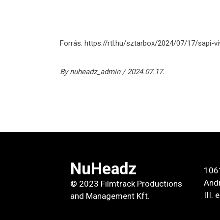
Forrás: https://rtl.hu/sztarbox/2024/07/17/sapi-v
By
nuheadz_admin
2024.07.17.
NuHeadz
106
Andr
© 2023 Filmtrack Productions
III.
and Management Kft.