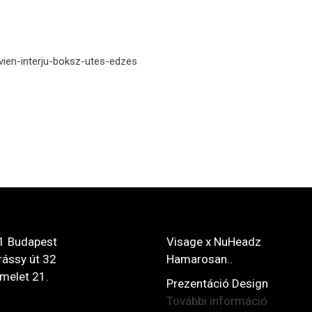
ivien-interju-boksz-utes-edzes
1 Budapest
Visage x NuHeadz
ássy út 32
Hamarosan..
 emelet 21.
Prezentáció Design
További információ