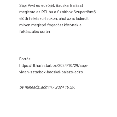
Sápi Vivit és edzőjét, Bacskai Balázst
megleste az RTL.hu a Sztárbox Szuperdöntő
előtti felkészülésükön, ahol az is kiderült
milyen meglepő fogadást kötöttek a
felkészülés során.
Forrás:
https://rtl.hu/sztarbox/2024/10/29/sapi-
vivien-sztarbox-bacskai-balazs-edzo
By
nuheadz_admin
2024.10.29.