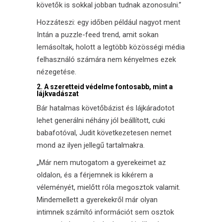
követők is sokkal jobban tudnak azonosulni.”
Hozzáteszi: egy időben például nagyot ment
Intán a puzzle-feed trend, amit sokan
lemásoltak, holott a legtöbb közösségi média
felhasználó számára nem kényelmes ezek
nézegetése.
2. A szeretteid védelme fontosabb, mint a
lájkvadászat
Bár hatalmas követőbázist és lájkáradotot
lehet generálni néhány jól beállított, cuki
babafotóval, Judit következetesen nemet
mond az ilyen jellegű tartalmakra.
„Már nem mutogatom a gyerekeimet az
oldalon, és a férjemnek is kikérem a
véleményét, mielőtt róla megosztok valamit.
Mindemellett a gyerekekről már olyan
intimnek számító információt sem osztok