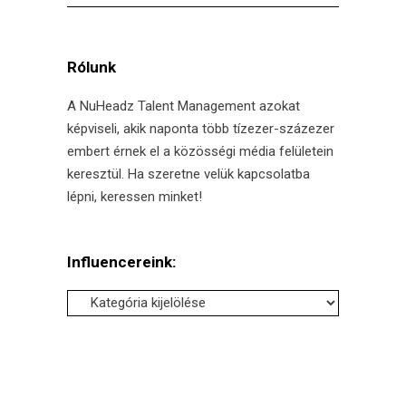
for:
Rólunk
A NuHeadz Talent Management azokat
képviseli, akik naponta több tízezer-százezer
embert érnek el a közösségi média felületein
keresztül. Ha szeretne velük kapcsolatba
lépni, keressen minket!
Influencereink:
Influencereink: