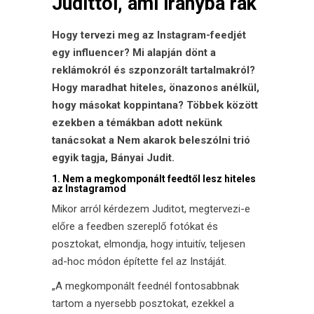
Judittól, ami irányba rak
Hogy tervezi meg az Instagram-feedjét
egy influencer? Mi alapján dönt a
reklámokról és szponzorált tartalmakról?
Hogy maradhat hiteles, önazonos anélkül,
hogy másokat koppintana? Többek között
ezekben a témákban adott nekünk
tanácsokat a Nem akarok beleszólni trió
egyik tagja, Bányai Judit.
1. Nem a megkomponált feedtől lesz hiteles
az Instagramod
Mikor arról kérdezem Juditot, megtervezi-e
előre a feedben szereplő fotókat és
posztokat, elmondja, hogy intuitív, teljesen
ad-hoc módon építette fel az Instáját.
„A megkomponált feednél fontosabbnak
tartom a nyersebb posztokat, ezekkel a