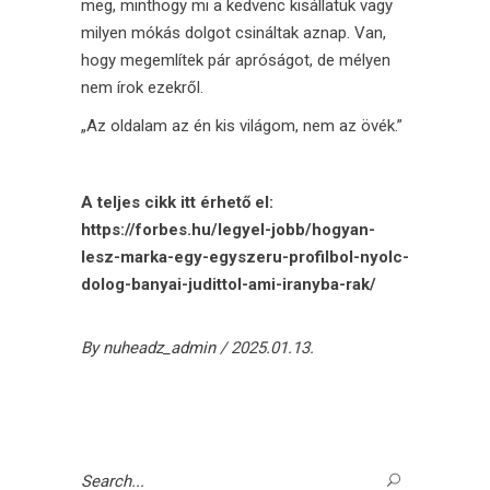
meg, minthogy mi a kedvenc kisállatuk vagy
milyen mókás dolgot csináltak aznap. Van,
hogy megemlítek pár apróságot, de mélyen
nem írok ezekről.
„Az oldalam az én kis világom, nem az övék.”
A teljes cikk itt érhető el:
https://forbes.hu/legyel-jobb/hogyan-
lesz-marka-egy-egyszeru-profilbol-nyolc-
dolog-banyai-judittol-ami-iranyba-rak/
By
nuheadz_admin
2025.01.13.
Search