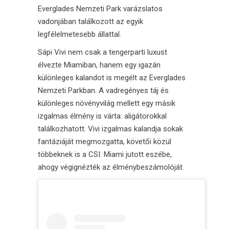
Everglades Nemzeti Park varázslatos
vadonjában találkozott az egyik
legfélelmetesebb állattal.
Sápi Vivi nem csak a tengerparti luxust
élvezte Miamiban, hanem egy igazán
különleges kalandot is megélt az Everglades
Nemzeti Parkban. A vadregényes táj és
különleges növényvilág mellett egy másik
izgalmas élmény is várta: aligátorokkal
találkozhatott. Vivi izgalmas
kalandja
sokak
fantáziáját megmozgatta, követői közül
többeknek is a CSI:
Miami
jutott eszébe,
ahogy végignézték az élménybeszámolóját.