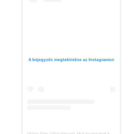
A bejegyzés megtekintése az Instagramon
Vivien Sápi (@viviensapi) által megosztott bejegyzés