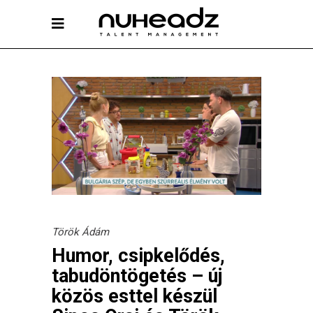
Török Ádám
Humor, csipkelődés,
tabudöntögetés – új
közös esttel készül