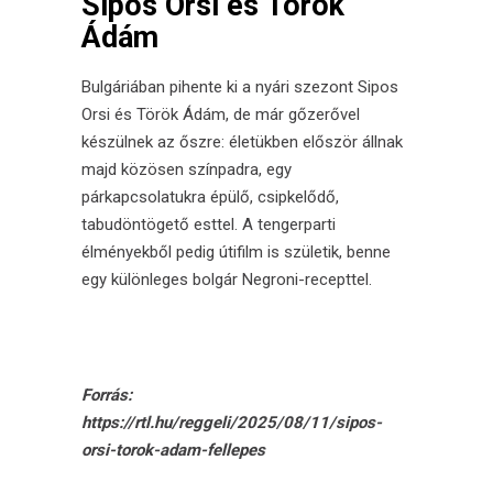
Sipos Orsi és Török
Ádám
Bulgáriában pihente ki a nyári szezont Sipos
Orsi és Török Ádám, de már gőzerővel
készülnek az őszre: életükben először állnak
majd közösen színpadra, egy
párkapcsolatukra épülő, csipkelődő,
tabudöntögető esttel. A tengerparti
élményekből pedig útifilm is születik, benne
egy különleges bolgár Negroni-recepttel.
Forrás:
https://rtl.hu/reggeli/2025/08/11/sipos-
orsi-torok-adam-fellepes