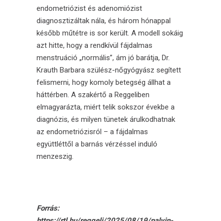
endometriózist és adenomiózist
diagnosztizáltak nála, és három hónappal
később műtétre is sor került. A modell sokáig
azt hitte, hogy a rendkívül fájdalmas
menstruáció „normális”, ám jó barátja, Dr.
Krauth Barbara szülész-nőgyógyász segített
felismerni, hogy komoly betegség állhat a
háttérben. A szakértő a Reggeliben
elmagyarázta, miért telik sokszor évekbe a
diagnózis, és milyen tünetek árulkodhatnak
az endometriózisról – a fájdalmas
együttléttől a barnás vérzéssel induló
menzeszig.
_
Forrás:
https://rtl.hu/reggeli/2025/08/19/palvin-