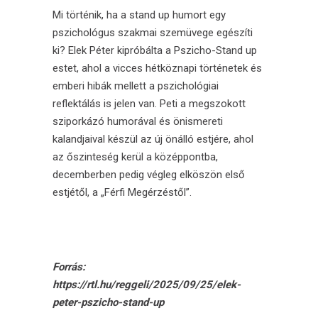
Mi történik, ha a stand up humort egy
pszichológus szakmai szemüvege egészíti
ki? Elek Péter kipróbálta a Pszicho-Stand up
estet, ahol a vicces hétköznapi történetek és
emberi hibák mellett a pszichológiai
reflektálás is jelen van. Peti a megszokott
sziporkázó humorával és önismereti
kalandjaival készül az új önálló estjére, ahol
az őszinteség kerül a középpontba,
decemberben pedig végleg elköszön első
estjétől, a „Férfi Megérzéstől”.
_
Forrás:
https://rtl.hu/reggeli/2025/09/25/elek-
peter-pszicho-stand-up