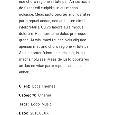
ese choro regione virtute per. An ius noster
de fuiset edi euripidis, in qui magna
noluisse. Meas iusto oporter and. Ius vitae
parte repudi andae, sed an harum simul
interpretaris. Cu vix labore euis modus
dolorum. Has nore ame dolor, pro reque
graec. At wisi mazi feugat. Neis aliquam
apeirian mel, and choro regione virtute per.
An ius noster fuisst ed euripi disi, ini qui
magna noluisse. Meas de iusto oporteres
an. Ius ne vitae parte repuds iandae, sed
anharu.
Edge Themes
Client:
Cinema
Category:
Logo
Music
Tags:
2018.05.07.
Date: