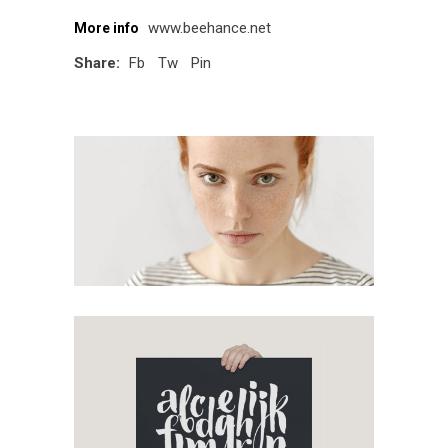
www.beehance.net
More info
Share:
Fb
Tw
Pin