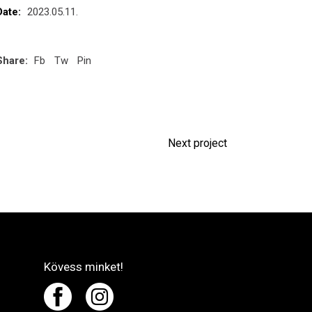
Date:
2023.05.11.
Share:
Fb
Tw
Pin
Next project
Kövess minket!