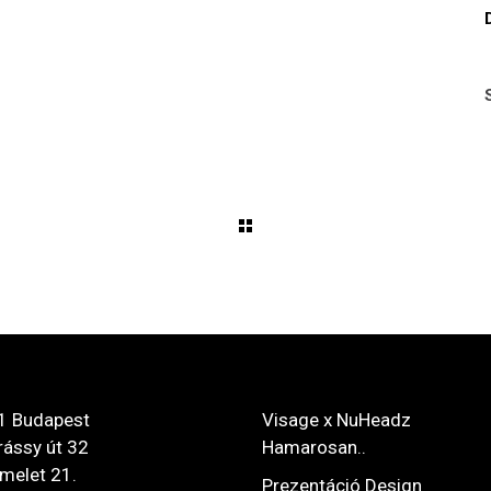
1 Budapest
Visage x NuHeadz
ássy út 32
Hamarosan..
 emelet 21.
Prezentáció Design