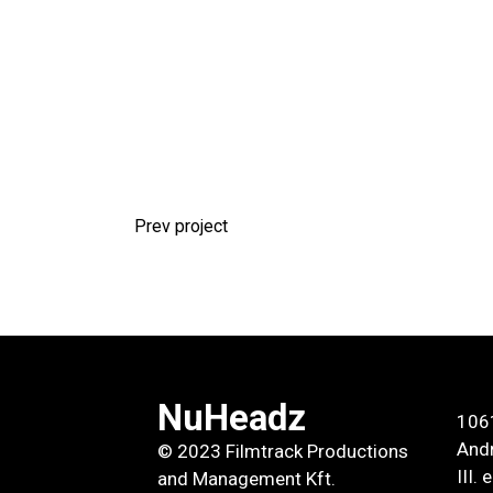
Prev project
NuHeadz
106
Andr
© 2023 Filmtrack Productions
III.
and Management Kft.