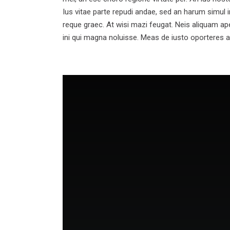
Ius vitae parte repudi andae, sed an harum simul 
reque graec. At wisi mazi feugat. Neis aliquam apei
ini qui magna noluisse. Meas de iusto oporteres a