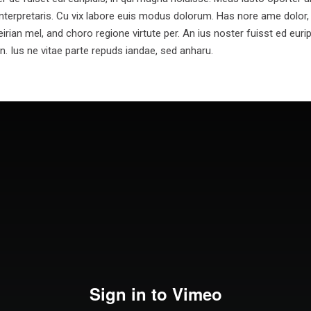
interpretaris. Cu vix labore euis modus dolorum. Has nore ame dolor,
rian mel, and choro regione virtute per. An ius noster fuisst ed euripi
n. Ius ne vitae parte repuds iandae, sed anharu.