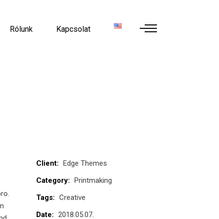
Rólunk
Kapcsolat
Client:
Edge Themes
Category:
Printmaking
pro.
Tags:
Creative
an
Date:
2018.05.07.
nd.