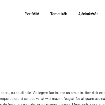
Portfólió
Tematikák
Ajánlatkérés
t
, cu sit alii tale. Vis legere facilisi acc us amus in, liber dicit ex 
 reque dolore di sentiet, vel at wisi mazim feugiat. Ne ali quam apeiri
r de fuiset edi euripidis, in qui magna noluisse. Meas iusto oporter a