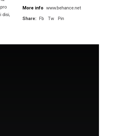
 pro
More info
www.behance.net
 disi,
Share:
Fb
Tw
Pin