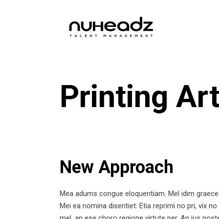
Printing Ar
New Approach
Mea adums congue eloquentiam. Mel idim graece alteru
Mei ea nomina disentiet. Etia reprimi no pri, vix no
mel, an ese choro regione virtute per. An ius noste