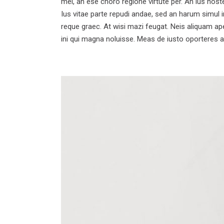
mel, an ese choro regione virtute per. An ius noste
Ius vitae parte repudi andae, sed an harum simul 
reque graec. At wisi mazi feugat. Neis aliquam apei
ini qui magna noluisse. Meas de iusto oporteres a