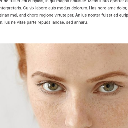
r de fuiset edi euripidis, in qui magna noluisse. Meas iusto oporter a
interpretaris. Cu vix labore euis modus dolorum. Has nore ame dolor,
rian mel, and choro regione virtute per. An ius noster fuisst ed euripi
n. Ius ne vitae parte repuds iandae, sed anharu.