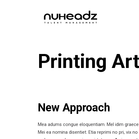
Printing Ar
New Approach
Mea adums congue eloquentiam. Mel idim graece alteru
Mei ea nomina disentiet. Etia reprimi no pri, vix no