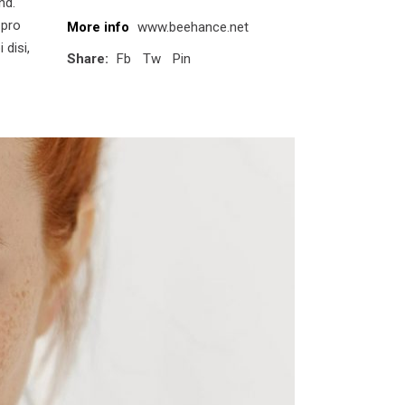
nd.
 pro
More info
www.beehance.net
 disi,
Share:
Fb
Tw
Pin