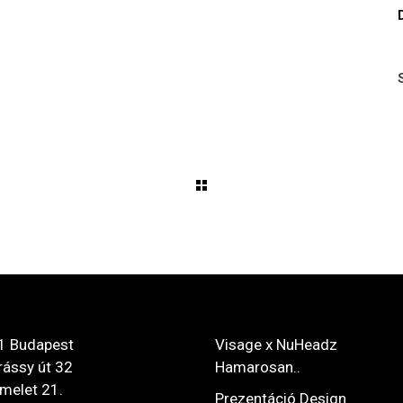
1 Budapest
Visage x NuHeadz
ássy út 32
Hamarosan..
 emelet 21.
Prezentáció Design