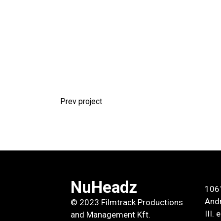
Prev project
NuHeadz
106
Andr
© 2023 Filmtrack Productions
III.
and Management Kft.