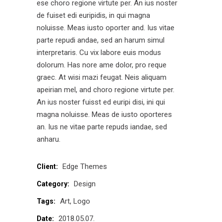
ese choro regione virtute per. An ius noster
de fuiset edi euripidis, in qui magna
noluisse. Meas iusto oporter and. Ius vitae
parte repudi andae, sed an harum simul
interpretaris. Cu vix labore euis modus
dolorum. Has nore ame dolor, pro reque
graec. At wisi mazi feugat. Neis aliquam
apeirian mel, and choro regione virtute per.
An ius noster fuisst ed euripi disi, ini qui
magna noluisse. Meas de iusto oporteres
an. Ius ne vitae parte repuds iandae, sed
anharu.
Edge Themes
Client:
Design
Category:
Art
Logo
Tags:
2018.05.07.
Date: