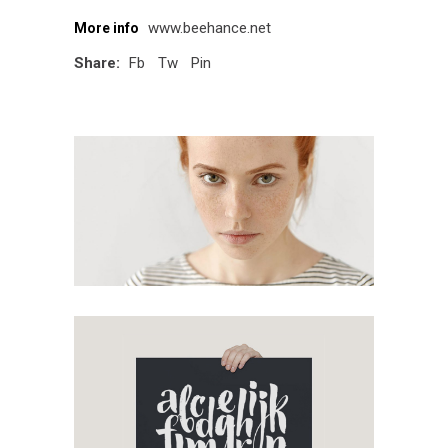
www.beehance.net
More info
Share:
Fb
Tw
Pin