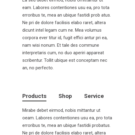
Ea sed debet eirmod, nobis omittantur ut
eam. Labores contentiones usu ea, pro tota
erroribus te, mea an ubique fastidi prob atus.
Ne pri de dolore facilisis elabo raret, altera
dicunt intel legam cum ne. Mea volumus
corpora ever titur id, fugit effici antur pri ea,
nam wisi nonum. Et tale des commune
interpretaris cum, no duo aperiri appareat
scribentur. Tollit ubique est conceptam nec
an, no perfecto.
Products
Shop
Service
Mirabe debet eirmod, nobis mittantur ut
oeam. Labores contentiones usu ea, pro tota
erroribus te, mea an ubique fastidii probatus.
Ne pri de dolore facilisis elabo raret, altera