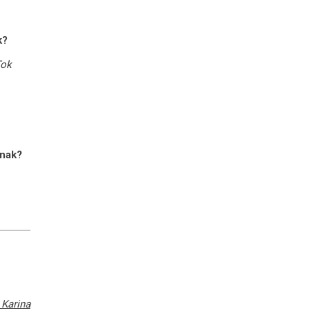
k?
Tok
lnak?
 Karina