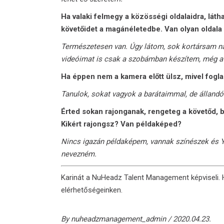
Ha valaki felmegy a közösségi oldalaidra, lát
követőidet a magánéletedbe. Van olyan oldala
Természetesen van. Úgy látom, sok kortársam ná
videóimat is csak a szobámban készítem, még a 
Ha éppen nem a kamera előtt ülsz, mivel fogla
Tanulok, sokat vagyok a barátaimmal, de állandó
Érted sokan rajonganak, rengeteg a követőd, b
Kikért rajongsz? Van példaképed?
Nincs igazán példaképem, vannak színészek és Y
nevezném.
Karinát a
NuHeadz Talent Management
képviseli.
elérhetőségeinken.
By
nuheadzmanagement_admin
2020.04.23.