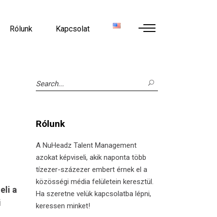
Rólunk
Kapcsolat
Search
for:
Rólunk
A NuHeadz Talent Management
azokat képviseli, akik naponta több
tízezer-százezer embert érnek el a
közösségi média felületein keresztül.
eli a
Ha szeretne velük kapcsolatba lépni,
i
keressen minket!