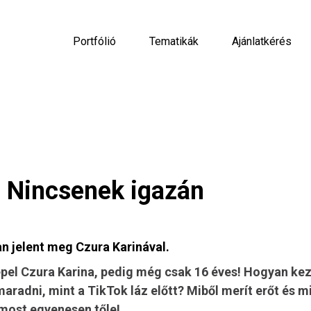
Portfólió
Tematikák
Ajánlatkérés
ú: Nincsenek igazán
an
jelent meg Czura Karinával.
el Czura Karina, pedig még csak 16 éves! Hogyan kez
aradni, mint a TikTok láz előtt? Miből merít erőt és m
 most egyenesen tőle!