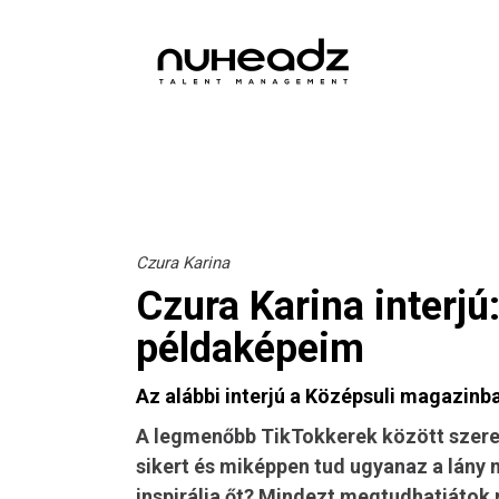
Czura Karina
Czura Karina interj
példaképeim
Az alábbi interjú a
Középsuli magazinb
A legmenőbb TikTokkerek között szerep
sikert és miképpen tud ugyanaz a lány m
inspirálja őt? Mindezt megtudhatjátok