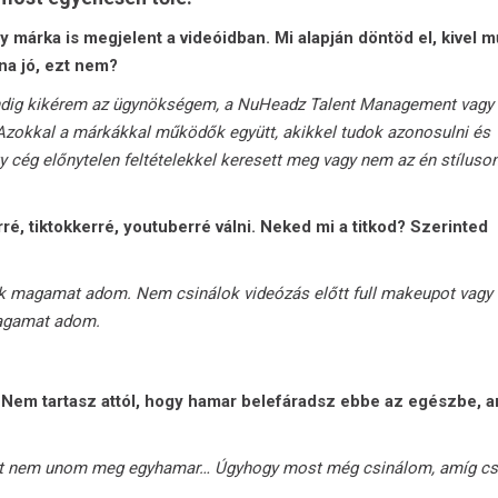
márka is megjelent a videóidban. Mi alapján döntöd el, kivel m
na jó, ezt nem?
indig kikérem az ügynökségem, a NuHeadz Talent Management vagy
 Azokkal a márkákkal működők együtt, akikkel tudok azonosulni és
 cég előnytelen feltételekkel keresett meg vagy nem az én stíluson
é, tiktokkerré, youtuberré válni. Neked mi a titkod? Szerinted
sak magamat adom. Nem csinálok videózás előtt full makeupot vagy
magamat adom.
. Nem tartasz attól, hogy hamar belefáradsz ebbe az egészbe, a
r azt nem unom meg egyhamar… Úgyhogy most még csinálom, amíg c