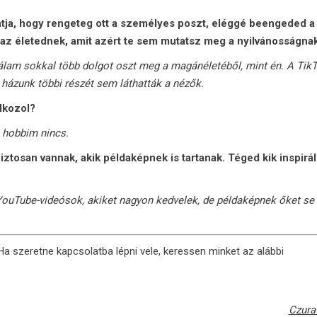
hatja, hogy rengeteg ott a személyes poszt, eléggé beengeded a
 az életednek, amit azért te sem mutatsz meg a nyilvánosságna
lam sokkal több dolgot oszt meg a magánéletéből, mint én. A Tik
házunk többi részét sem láthatták a nézők.
lkozol?
 hobbim nincs.
iztosan vannak, akik példaképnek is tartanak. Téged kik inspirá
ouTube-videósok, akiket nagyon kedvelek, de példaképnek őket se
 Ha szeretne kapcsolatba lépni vele, keressen minket az alábbi
Czura