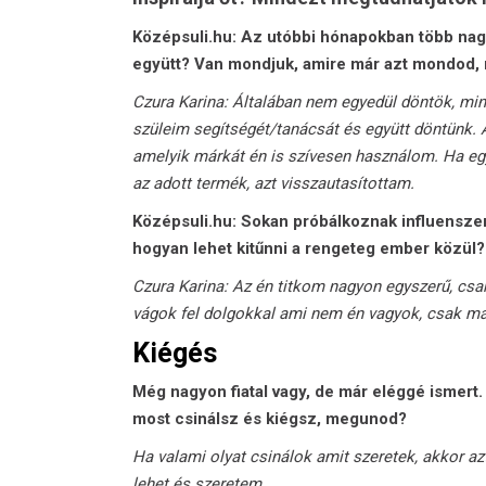
Középsuli.hu: Az utóbbi hónapokban több nagy 
együtt? Van mondjuk, amire már azt mondod, 
Czura Karina: Általában nem egyedül döntök, m
szüleim segítségét/tanácsát és együtt döntünk.
amelyik márkát én is szívesen használom. Ha egy
az adott termék, azt visszautasítottam.
Középsuli.hu: Sokan próbálkoznak influenszerr
hogyan lehet kitűnni a rengeteg ember közül?
Czura Karina: Az én titkom nagyon egyszerű, c
vágok fel dolgokkal ami nem én vagyok, csak 
Kiégés
Még nagyon fiatal vagy, de már eléggé ismert
most csinálsz és kiégsz, megunod?
Ha valami olyat csinálok amit szeretek, akko
lehet és szeretem.