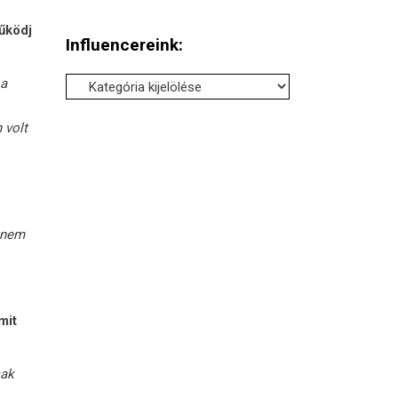
űködj
Influencereink:
Influencereink:
 a
 volt
 nem
mit
sak