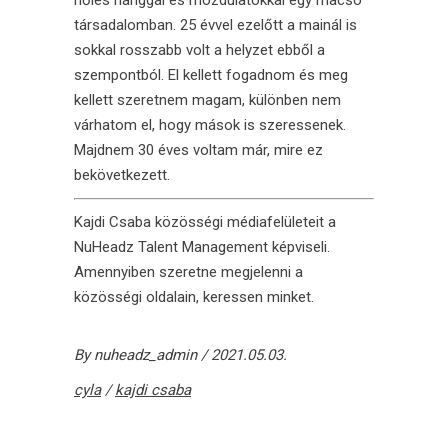
nőies hanggal és mozdulatokkal egy macsó
társadalomban. 25 évvel ezelőtt a mainál is
sokkal rosszabb volt a helyzet ebből a
szempontból. El kellett fogadnom és meg
kellett szeretnem magam, különben nem
várhatom el, hogy mások is szeressenek.
Majdnem 30 éves voltam már, mire ez
bekövetkezett.
Kajdi Csaba
közösségi médiafelületeit a
NuHeadz Talent Management
képviseli.
Amennyiben szeretne megjelenni a
közösségi oldalain, keressen minket.
By
nuheadz_admin
2021.05.03.
cyla
/
kajdi csaba