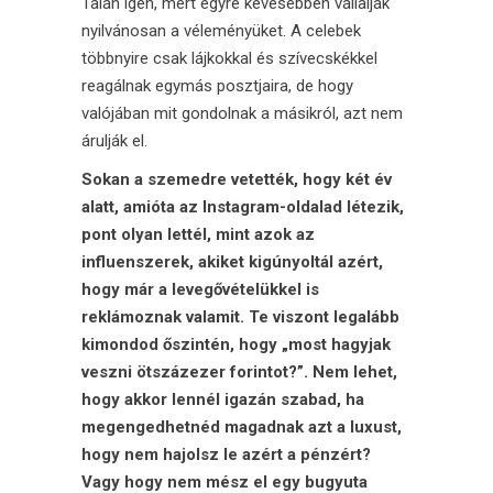
Talán igen, mert egyre kevesebben vállalják
nyilvánosan a véleményüket. A celebek
többnyire csak lájkokkal és szívecskékkel
reagálnak egymás posztjaira, de hogy
valójában mit gondolnak a másikról, azt nem
árulják el.
Sokan a szemedre vetették, hogy két év
alatt, amióta az
Instagram-oldalad
létezik,
pont olyan lettél, mint azok az
influenszerek, akiket kigúnyoltál azért,
hogy már a levegővételükkel is
reklámoznak valamit. Te viszont legalább
kimondod őszintén, hogy „most hagyjak
veszni ötszázezer forintot?”. Nem lehet,
hogy akkor lennél igazán szabad, ha
megengedhetnéd magadnak azt a luxust,
hogy nem hajolsz le azért a pénzért?
Vagy hogy nem mész el egy bugyuta