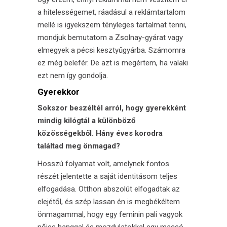
a hitelességemet, ráadásul a reklámtartalom
mellé is igyekszem tényleges tartalmat tenni,
mondjuk bemutatom a Zsolnay-gyárat vagy
elmegyek a pécsi kesztyűgyárba. Számomra
ez még belefér. De azt is megértem, ha valaki
ezt nem így gondolja.
Gyerekkor
Sokszor beszéltél arról, hogy gyerekként
mindig kilógtál a különböző
közösségekből. Hány éves korodra
találtad meg önmagad?
Hosszú folyamat volt, amelynek fontos
részét jelentette a saját identitásom teljes
elfogadása. Otthon abszolút elfogadtak az
elejétől, és szép lassan én is megbékéltem
önmagammal, hogy egy feminin pali vagyok