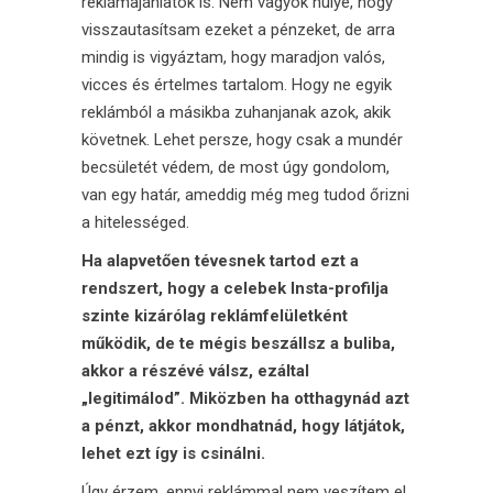
reklámajánlatok is. Nem vagyok hülye, hogy
visszautasítsam ezeket a pénzeket, de arra
mindig is vigyáztam, hogy maradjon valós,
vicces és értelmes tartalom. Hogy ne egyik
reklámból a másikba zuhanjanak azok, akik
követnek. Lehet persze, hogy csak a mundér
becsületét védem, de most úgy gondolom,
van egy határ, ameddig még meg tudod őrizni
a hitelességed.
Ha alapvetően tévesnek tartod ezt a
rendszert, hogy a celebek Insta-profilja
szinte kizárólag reklámfelületként
működik, de te mégis beszállsz a buliba,
akkor a részévé válsz, ezáltal
„legitimálod”. Miközben ha otthagynád azt
a pénzt, akkor mondhatnád, hogy látjátok,
lehet ezt így is csinálni.
Úgy érzem, ennyi reklámmal nem veszítem el