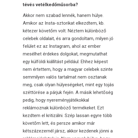
tévés vetélkedőműsorba?
Akkor nem szabad lennék, hanem hülye.
Amikor az Insta-sztorikat elkezdtem, kb.
kétezer követőm volt. Néztem különböző
celebek oldalait, és arra gondoltam, milyen jó
felület ez az Instagram, ahol az ember
mesélhet érdekes dolgokat, megmutathat
egy külföldi kiállítást például. Ehhez képest
nem értettem, hogy a magyar celebek szinte
semmilyen valós tartalmat nem osztanak
meg, csak olyan hülyeségeket, mint egy tojás
széttörése a párjuk fején. A másik lehetőség
pedig, hogy nyereményjátékokkal
reklámoznak különböző termékeket. Ezt
kezdtem el kritizálni. Szép lassan egyre több
követőm lett, és persze amikor már
kétszázezernél jársz, akkor kezdenek jönni a