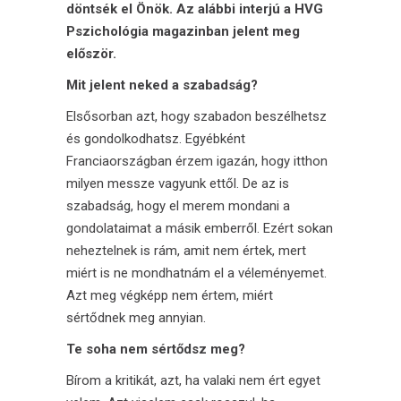
döntsék el Önök. Az alábbi interjú a
HVG
Pszichológia
magazinban jelent meg
először.
Mit jelent neked a szabadság?
Elsősorban azt, hogy szabadon beszélhetsz
és gondolkodhatsz. Egyébként
Franciaországban érzem igazán, hogy itthon
milyen messze vagyunk ettől. De az is
szabadság, hogy el merem mondani a
gondolataimat a másik emberről. Ezért sokan
neheztelnek is rám, amit nem értek, mert
miért is ne mondhatnám el a véleményemet.
Azt meg végképp nem értem, miért
sértődnek meg annyian.
Te soha nem sértődsz meg?
Bírom a kritikát, azt, ha valaki nem ért egyet