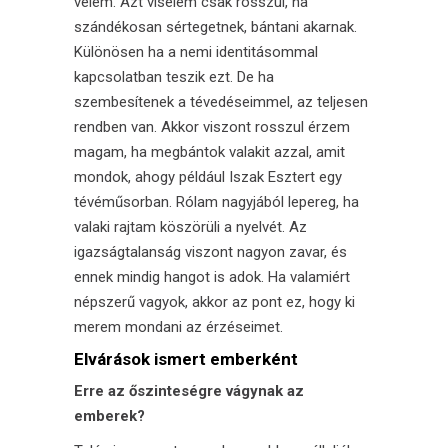
velem. Azt viselem csak rosszul, ha
szándékosan sértegetnek, bántani akarnak.
Különösen ha a nemi identitásommal
kapcsolatban teszik ezt. De ha
szembesítenek a tévedéseimmel, az teljesen
rendben van. Akkor viszont rosszul érzem
magam, ha megbántok valakit azzal, amit
mondok, ahogy például Iszak Esztert egy
tévéműsorban. Rólam nagyjából lepereg, ha
valaki rajtam köszörüli a nyelvét. Az
igazságtalanság viszont nagyon zavar, és
ennek mindig hangot is adok. Ha valamiért
népszerű vagyok, akkor az pont ez, hogy ki
merem mondani az érzéseimet.
Elvárások ismert emberként
Erre az őszinteségre vágynak az
emberek?