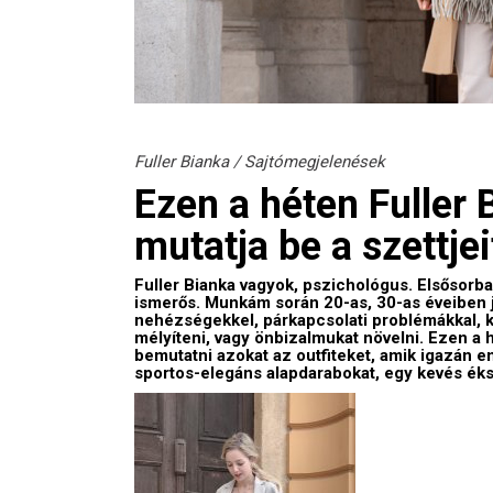
Fuller Bianka
/
Sajtómegjelenések
Ezen a héten Fuller 
mutatja be a szettjei
Fuller Bianka vagyok, pszichológus. Elsősorb
ismerős. Munkám során 20-as, 30-as éveiben j
nehézségekkel, párkapcsolati problémákkal, 
mélyíteni, vagy önbizalmukat növelni. Ezen a
bemutatni azokat az outfiteket, amik igazán e
sportos-elegáns alapdarabokat, egy kevés éks