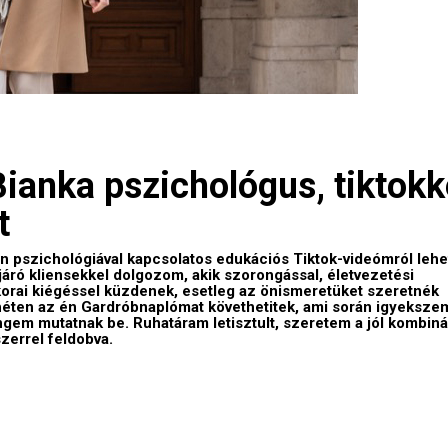
Bianka pszichológus, tiktokk
t
an pszichológiával kapcsolatos edukációs Tiktok-videómról leh
áró kliensekkel dolgozom, akik szorongással, életvezetési
korai kiégéssel küzdenek, esetleg az önismeretüket szeretnék
 héten az én Gardróbnaplómat követhetitek, ami során igyeksze
ngem mutatnak be. Ruhatáram letisztult, szeretem a jól kombiná
zerrel feldobva.