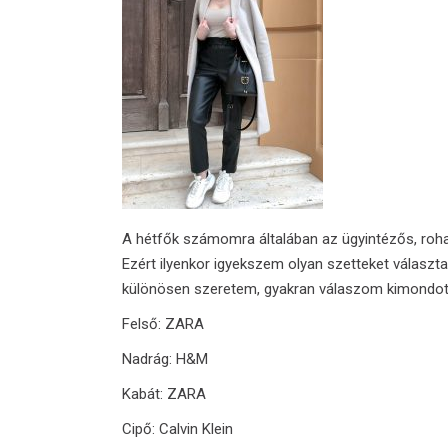
A hétfők számomra általában az ügyintézős, roha
Ezért ilyenkor igyekszem olyan szetteket választ
különösen szeretem, gyakran válaszom kimondott
Felső: ZARA
Nadrág: H&M
Kabát: ZARA
Cipő: Calvin Klein