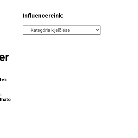
Influencereink:
Influencereink:
er
etek
m
lható