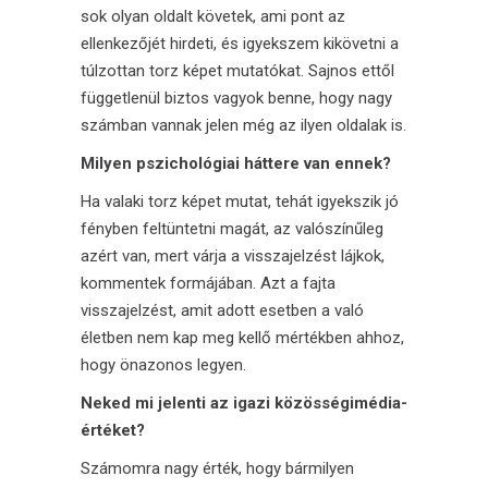
sok olyan oldalt követek, ami pont az
ellenkezőjét hirdeti, és igyekszem kikövetni a
túlzottan torz képet mutatókat. Sajnos ettől
függetlenül biztos vagyok benne, hogy nagy
számban vannak jelen még az ilyen oldalak is.
Milyen pszichológiai háttere van ennek?
Ha valaki torz képet mutat, tehát igyekszik jó
fényben feltüntetni magát, az valószínűleg
azért van, mert várja a visszajelzést lájkok,
kommentek formájában. Azt a fajta
visszajelzést, amit adott esetben a való
életben nem kap meg kellő mértékben ahhoz,
hogy önazonos legyen.
Neked mi jelenti az igazi közösségimédia-
értéket?
Számomra nagy érték, hogy bármilyen