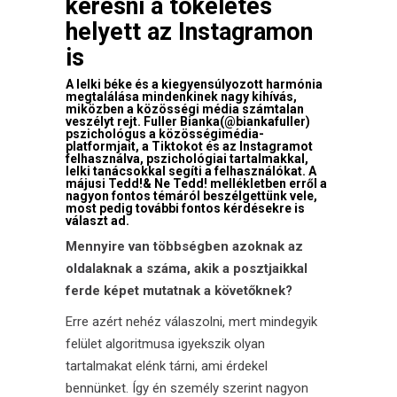
keresni a tökéletes
helyett az Instagramon
is
A lelki béke és a kiegyensúlyozott harmónia
megtalálása mindenkinek nagy kihívás,
miközben a közösségi média számtalan
veszélyt rejt.
Fuller Bianka
(@biankafuller)
pszichológus a közösségimédia-
platformjait, a Tiktokot és az Instagramot
felhasználva, pszichológiai tartalmakkal,
lelki tanácsokkal segíti a felhasználókat. A
májusi Tedd!& Ne Tedd! mellékletben
erről a
nagyon fontos témáról beszélgettünk vele,
most pedig további fontos kérdésekre is
választ ad.
Mennyire van többségben azoknak az
oldalaknak a száma, akik a posztjaikkal
ferde képet mutatnak a követőknek?
Erre azért nehéz válaszolni, mert mindegyik
felület algoritmusa igyekszik olyan
tartalmakat elénk tárni, ami érdekel
bennünket. Így én személy szerint nagyon