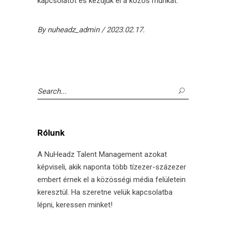
kapcsolatot és kezdjük el a közös munkát.
By
nuheadz_admin
2023.02.17.
Search
for:
Rólunk
A NuHeadz Talent Management azokat
képviseli, akik naponta több tízezer-százezer
embert érnek el a közösségi média felületein
keresztül. Ha szeretne velük kapcsolatba
lépni, keressen minket!