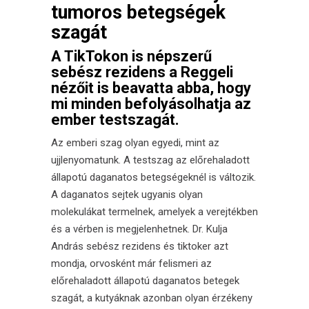
tumoros betegségek
szagát
A TikTokon is népszerű
sebész rezidens a Reggeli
nézőit is beavatta abba, hogy
mi minden befolyásolhatja az
ember testszagát.
Az emberi szag olyan egyedi, mint az
ujjlenyomatunk. A testszag az előrehaladott
állapotú daganatos betegségeknél is változik.
A daganatos sejtek ugyanis olyan
molekulákat termelnek, amelyek a verejtékben
és a vérben is megjelenhetnek. Dr. Kulja
András sebész rezidens és tiktoker azt
mondja, orvosként már felismeri az
előrehaladott állapotú daganatos betegek
szagát, a kutyáknak azonban olyan érzékeny