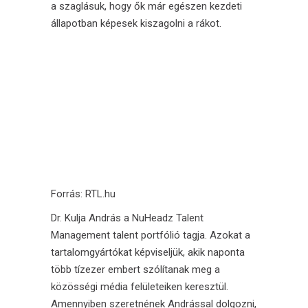
a szaglásuk, hogy ők már egészen kezdeti
állapotban képesek kiszagolni a rákot.
Forrás:
RTL.hu
Dr. Kulja András
a
NuHeadz Talent
Management
talent portfólió tagja. Azokat a
tartalomgyártókat képviseljük, akik naponta
több tízezer embert szólítanak meg a
közösségi média felületeiken keresztül.
Amennyiben szeretnének
Andrással
dolgozni,