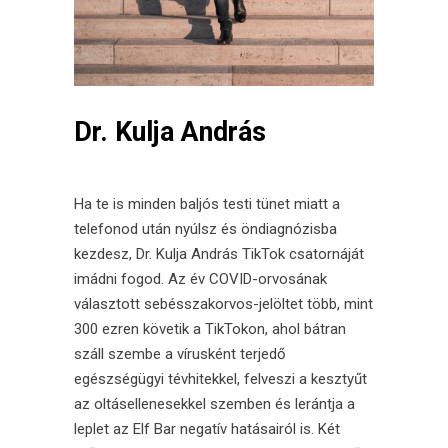
Dr. Kulja András
Ha te is minden baljós testi tünet miatt a
telefonod után nyúlsz és öndiagnózisba
kezdesz, Dr. Kulja András TikTok csatornáját
imádni fogod. Az év COVID-orvosának
választott sebésszakorvos-jelöltet több, mint
300 ezren követik a TikTokon, ahol bátran
száll szembe a vírusként terjedő
egészségügyi tévhitekkel, felveszi a kesztyűt
az oltásellenesekkel szemben és lerántja a
leplet az Elf Bar negatív hatásairól is. Két