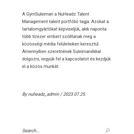
A
GymSuleiman
a
NuHeadz Talent
Management
talent portfólió tagja. Azokat a
tartalomgyártókat képviseljük, akik naponta
több tízezer embert szólítanak meg a
közösségi média felületeiken keresztül.
Amennyiben szeretnének
Suleimanékkal
dolgozni, vegyük fel a kapcsolatot és kezdjük
el a közös munkát.
By
nuheadz_admin
2023.07.25.
Search