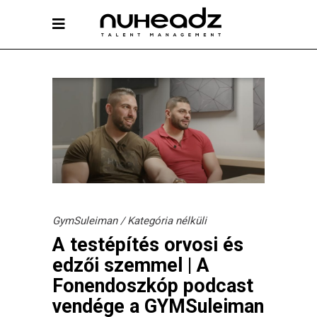
GymSuleiman
/
Kategória nélküli
A testépítés orvosi és
edzői szemmel | A
Fonendoszkóp podcast
vendége a GYMSuleiman