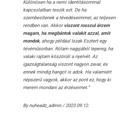
Különösen ha a nemi identitásommal
kapcsolatban teszik ezt. De ha
szembesítenek a tévedéseimmel, az teljesen
rendben van. Akkor
viszont rosszul érzem
magam, ha megbántok valakit azzal, amit
mondok
, ahogy például Iszak Esztert egy
tévéműsorban. Rólam nagyjából lepereg, ha
valaki rajtam köszörüli a nyelvét. Az
igazságtalanság viszont nagyon zavar, és
ennek mindig hangot is adok. Ha valamiért
népszerű vagyok, akkor az pont ez, hogy ki
merem mondani az érzéseimet.”
By
nuheadz_admin
2023.09.12.