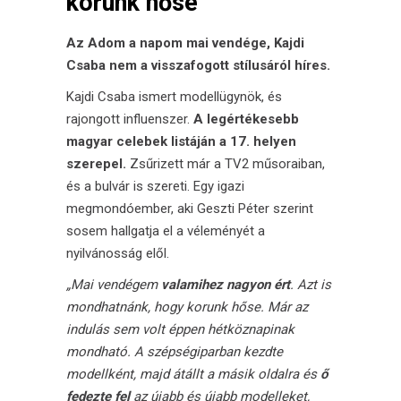
korunk hőse”
Az Adom a napom mai vendége, Kajdi
Csaba nem a visszafogott stílusáról híres.
Kajdi Csaba
ismert modellügynök, és
rajongott influenszer.
A legértékesebb
magyar celebek listáján a 17. helyen
szerepel.
Zsűrizett már a TV2 műsoraiban,
és a bulvár is szereti. Egy igazi
megmondóember, aki Geszti Péter szerint
sosem hallgatja el a véleményét a
nyilvánosság elől.
„Mai vendégem
valamihez nagyon ért
. Azt is
mondhatnánk, hogy korunk hőse. Már az
indulás sem volt éppen hétköznapinak
mondható. A szépségiparban kezdte
modellként, majd átállt a másik oldalra és
ő
fedezte fel
az újabb és újabb modelleket,