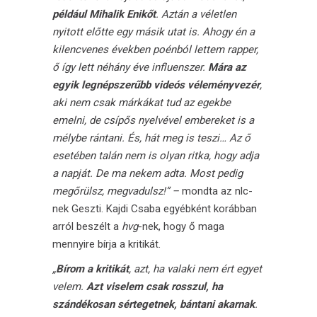
például Mihalik Enikőt
. Aztán a véletlen
nyitott előtte egy másik utat is. Ahogy én a
kilencvenes években poénból lettem rapper,
ő így lett néhány éve influenszer.
Mára az
egyik legnépszerűbb videós véleményvezér
,
aki nem csak márkákat tud az egekbe
emelni, de csípős nyelvével embereket is a
mélybe rántani. És, hát meg is teszi… Az ő
esetében talán nem is olyan ritka, hogy adja
a napját. De ma nekem adta. Most pedig
megőrülsz, megvadulsz!” –
mondta az nlc-
nek Geszti. Kajdi Csaba egyébként korábban
arról
beszélt
a
hvg
-nek, hogy ő maga
mennyire bírja a kritikát.
„
Bírom a kritikát
, azt, ha valaki nem ért egyet
velem.
Azt viselem csak rosszul, ha
szándékosan sértegetnek, bántani akarnak
.