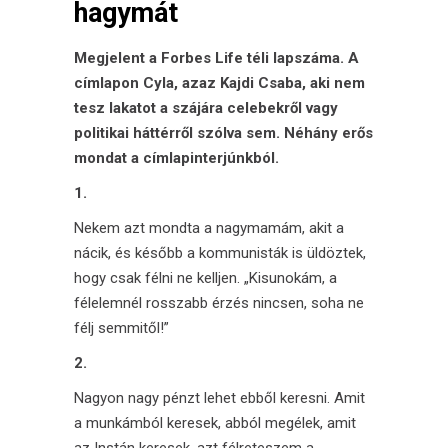
hagymát
Megjelent a Forbes Life téli lapszáma. A
címlapon Cyla, azaz Kajdi Csaba, aki nem
tesz lakatot a szájára celebekről vagy
politikai háttérről szólva sem.
Néhány erős
mondat a címlapinterjúnkból.
1.
Nekem azt mondta a nagymamám, akit a
nácik, és később a kommunisták is üldöztek,
hogy csak félni ne kelljen. „Kisunokám, a
félelemnél rosszabb érzés nincsen, soha ne
félj semmitől!”
2.
Nagyon nagy pénzt lehet ebből keresni. Amit
a munkámból keresek, abból megélek, amit
az Instán keresek, azt félreteszem a