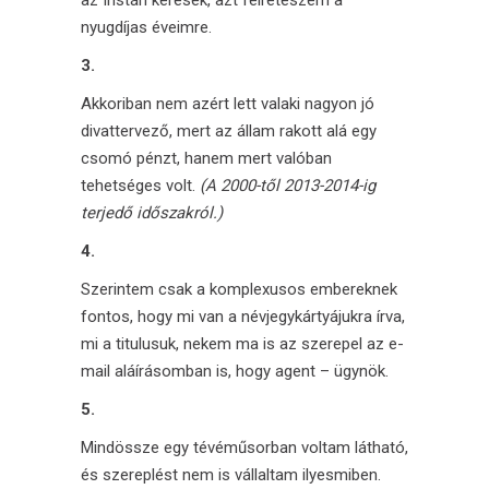
nyugdíjas éveimre.
3.
Akkoriban nem azért lett valaki nagyon jó
divattervező, mert az állam rakott alá egy
csomó pénzt, hanem mert valóban
tehetséges volt.
(A 2000-től 2013-2014-ig
terjedő időszakról.)
4.
Szerintem csak a komplexusos embereknek
fontos, hogy mi van a névjegykártyájukra írva,
mi a titulusuk, nekem ma is az szerepel az e-
mail aláírásomban is, hogy agent – ügynök.
5.
Mindössze egy tévéműsorban voltam látható,
és szereplést nem is vállaltam ilyesmiben.