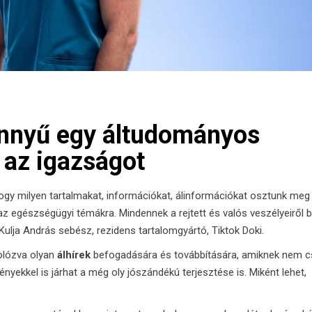
önnyű egy áltudományos
 az igazságot
hogy milyen tartalmakat, információkat, álinformációkat osztunk meg
az egészségügyi témákra. Mindennek a rejtett és valós veszélyeiről b
 Kulja András
sebész, rezidens tartalomgyártó, Tiktok Doki.
olózva olyan
álhírek
befogadására és továbbítására, amiknek nem c
yekkel is járhat a még oly jószándékú terjesztése is. Miként lehet,