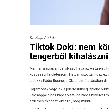
Dr. Kulja András
Tiktok Doki: nem k
tengerből kihalászni
Ma már alapjaiban befolyásolhatja az életünket, 
közösségi felületeinken. Hatványozottan igaz ez 
a Jazzy Rádió Business Class című adásában
dr.
Hajlamosak vagyunk a jólértesültség leplébe burk
valósággal nincs kapcsolata, de káros következmén
érdemes mindezt kikerülni, megszűrni?