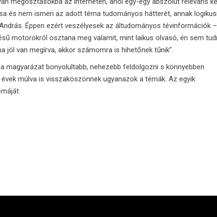
lyan megosztásokba az interneten, ahol egy-egy abszolút releváns k
assa és nem ismeri az adott téma tudományos hátterét, annak logiku
a András. Éppen ezért veszélyesek az áltudományos tévinformációk –
gésű motorokról osztana meg valamit, mint laikus olvasó, én sem tu
a jól van megírva, akkor számomra is hihetőnek tűnik”.
or a magyarázat bonyolultabb, nehezebb feldolgozni s könnyebben
 évek múlva is visszaköszönnek ugyanazok a témák. Az egyik
émáját.