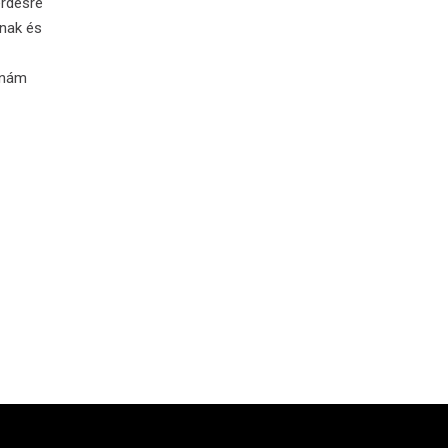
érdésre
snak és
dnám