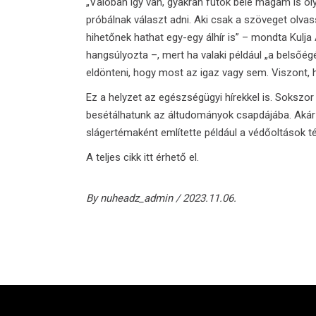
„Valóban így van, gyakran futok bele magam is o
próbálnak választ adni. Aki csak a szöveget olv
hihetőnek hathat egy-egy álhír is” – mondta Kulj
hangsúlyozta –, mert ha valaki például „a belsőé
eldönteni, hogy most az igaz vagy sem. Viszont, h
Ez a helyzet az egészségügyi hírekkel is. Soksz
besétálhatunk az áltudományok csapdájába. Akár
slágertémaként említette például a védőoltások t
A teljes cikk itt érhető el.
By
nuheadz_admin
2023.11.06.