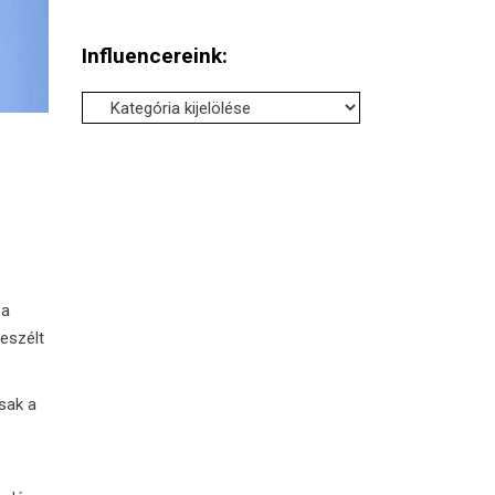
Influencereink:
Influencereink:
 a
eszélt
sak a