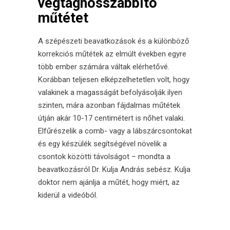
végtaghosszabbító
műtétet
A szépészeti beavatkozások és a különböző
korrekciós műtétek az elmúlt években egyre
több ember számára váltak elérhetővé.
Korábban teljesen elképzelhetetlen volt, hogy
valakinek a magasságát befolyásolják ilyen
szinten, mára azonban fájdalmas műtétek
útján akár 10-17 centimétert is nőhet valaki.
Elfűrészelik a comb- vagy a lábszárcsontokat
és egy készülék segítségével növelik a
csontok közötti távolságot – mondta a
beavatkozásról Dr.
Kulja András
sebész. Kulja
doktor nem ajánlja a műtét, hogy miért, az
kiderül a videóból.