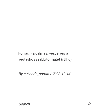
Forrás:
Fájdalmas, veszélyes a
végtaghosszabbító műtét (rtl.hu)
By
nuheadz_admin
2023.12.14.
Search
for: