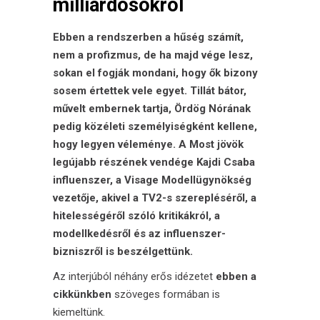
milliárdosokról
Ebben a rendszerben a hűség számít,
nem a profizmus, de ha majd vége lesz,
sokan el fogják mondani, hogy ők bizony
sosem értettek vele egyet. Tillát bátor,
művelt embernek tartja, Ördög Nórának
pedig közéleti személyiségként kellene,
hogy legyen véleménye. A Most jövök
legújabb részének vendége
Kajdi Csaba
influenszer, a Visage Modellügynökség
vezetője, akivel a TV2-s szerepléséről, a
hitelességéről szóló kritikákról, a
modellkedésről és az influenszer-
bizniszről is beszélgettünk.
Az interjúból néhány erős idézetet
ebben a
cikkünkben
szöveges formában is
kiemeltünk.