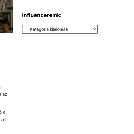
Influencereink:
Influencereink:
ak
a az
ő a
zzel