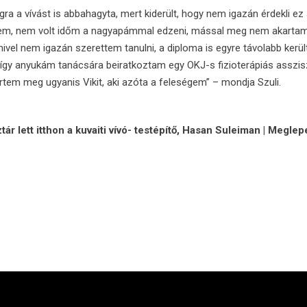
ra a vívást is abbahagyta, mert kiderült, hogy nem igazán érdekli ez
tem, nem volt időm a nagyapámmal edzeni, mással meg nem akartam
ivel nem igazán szerettem tanulni, a diploma is egyre távolabb került
így anyukám tanácsára beiratkoztam egy OKJ-s fizioterápiás asszis
ertem meg ugyanis Vikit, aki azóta a feleségem” – mondja Szuli.
ztár lett itthon a kuvaiti vívó- testépítő, Hasan Suleiman | Megle