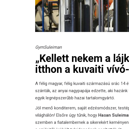
GymSuleiman
„Kellett nekem a lájk
itthon a kuvaiti vív
A félig magyar, félig kuvaiti származású srác 14 é
szánták, az anyai nagypapája edzette, aki hazánk 
egyik legnépszerűbb hazai tartalomgyártó.
Jól menő konditerem, saját edzésmódszer, testépí
világhálón! Elsőre úgy tűnik, hogy
Hasan Sulei­ma
szemben a fiatalembernek a sikerekért keményen 