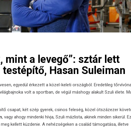
, mint a levegő”: sztár lett
ó- testépítő, Hasan Suleiman
vesen, egyedül érkezett a közel-keleti országból. Eredetileg tőrvívón
világbajnoka volt a sportban, de végül máshogy alakult Szuli élete. M
tő csapat, két szép gyerek, csinos feleség, közel ötszázezer követ
n
, vagy ahogy mindenki hívja, Szuli mázlista, akinek minden sikerül. E
meg kellett küzdenie. A nehézségeken a család támogatása, illetve