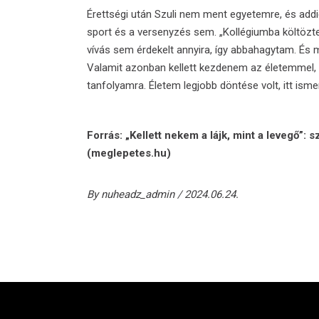
Érettségi után Szuli nem ment egyetemre, és addig
sport és a versenyzés sem. „Kollégiumba költöz
vívás sem érdekelt annyira, így abbahagytam. És m
Valamit azonban kellett kezdenem az életemmel, 
tanfolyamra. Életem legjobb döntése volt, itt ism
Forrás:
„Kellett nekem a lájk, mint a levegő”: s
(meglepetes.hu)
By
nuheadz_admin
2024.06.24.