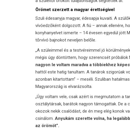
a szüleitől örökölt tulajdonságok segítették át.
Örömet szerzett a magyar érettségivel
Szuli édesanyja magyar, édesapja kuvaiti. A szülők
vívóedzőként dolgozott. A fiú – annak ellenére, ho
konyhanyelvet ismerte – 14 évesen egyedül jött M
tőrvívó bajnokot neveljen belőle.
„A szüleimmel és a testvéreimmel jó körülmények 
mégis úgy döntöttem, hogy szerencsét próbálok
nagyon le voltam maradva a többiekhez képest:
hattól este hatig tanultam. A tanárok szigorúak vo
azonban kitartottam” – meséli. Szuliban hatalmas
Magyarország is elvarázsolta.
„Úgy voltam vele, csak azért is megmutatom a tan
osztálytársak, barátok nagyon támogattak. De a
okozok nekik csalódást, de én meg elég konok va
csinálom.
Anyukám szerette volna, ha legaláb
az örömöt”.