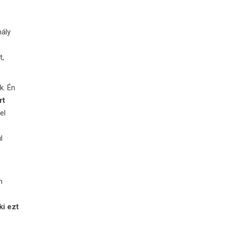
hály
t,
k. Én
rt
el
l
m
i ezt