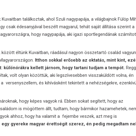
 Kuvaitban találkoztak, ahol Szuli nagypapája, a világbajnok Fülöp Mi
gy csak édesanyjával beszélt magyarul, tehát saját állítása szerint a
agyarországra, hogy nagypapája, aki igazi sportlegendának számítot
között éltünk Kuvaitban, rá­adásul nagyon összetartó család vagyun
 Magyarországon.
Itthon sokkal erősebb az oktatás, mint kint, ezé
 különórákra kellett járnom, hogy tartani tudjam a tempót.
Regg
ltak, volt olyan közöttük, aki legszívesebben visszaküldött volna, én
 a versenyszellem, és kihívásként tekintett a nehézségekre, ezenkívü
ároknak, hogy képes vagyok rá. Ebben sokat segített, hogy az
 családom is mögöttem állt, tudtam, hogy bármikor hazamehetek, ne
gyok ahhoz, hogy ha valamit a fejembe veszek, azt meg is
b egy gyereke magyar érettségit szerez, én pedig megadtam nek