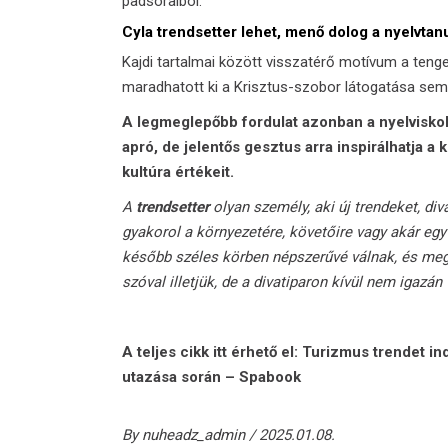
padsoraiból.
Cyla trendsetter lehet, menő dolog a nyelvta
Kajdi tartalmai között visszatérő motívum a tenge
maradhatott ki a Krisztus-szobor látogatása sem,
A legmeglepőbb fordulat azonban a nyelviskola-
apró, de jelentős gesztus arra inspirálhatja a 
kultúra értékeit.
A
trendsetter
olyan személy, aki új trendeket, div
gyakorol a környezetére, követőire vagy akár egy
később széles körben népszerűvé válnak, és megh
szóval illetjük, de a divatiparon kívül nem igazán
A teljes cikk itt érhető el:
Turizmus trendet indí
utazása során – Spabook
By
nuheadz_admin
2025.01.08.