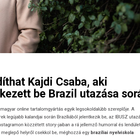
íthat Kajdi Csaba, aki
tkezett be Brazil utazása sor
a magyar online tartalomgyártás egyik legsokoldalúbb szereplője. A
ek legújabb kalandjai során Brazíliából jelentkezik be, az IBUSZ utaz
nstagramon
közzétett story-jaiban a rá jellemző humorral és lendület
és meglepő helyről csekkol be, méghozzá egy
brazíliai nyelviskola