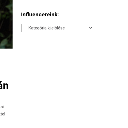
Influencereink:
Influencereink:
án
ási
tel