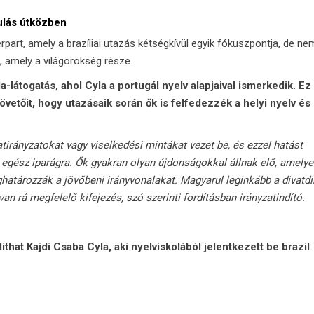
nulás útközben
rpart, amely a brazíliai utazás kétségkívül egyik fókuszpontja, de ne
 amely a világörökség része.
látogatás, ahol Cyla a portugál nyelv alapjaival ismerkedik. Ez
követőit, hogy utazásaik során ők is felfedezzék a helyi nyelv és
atirányzatokat vagy viselkedési mintákat vezet be, és ezzel hatást
 egész iparágra. Ők gyakran olyan újdonságokkal állnak elő, amely
atározzák a jövőbeni irányvonalakat. Magyarul leginkább a divatdi
 van rá megfelelő kifejezés, szó szerinti fordításban irányzatindító.
that Kajdi Csaba Cyla, aki nyelviskolából jelentkezett be brazil