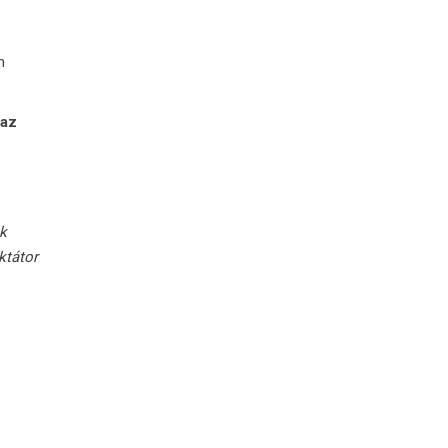
m
 az
ek
ktátor