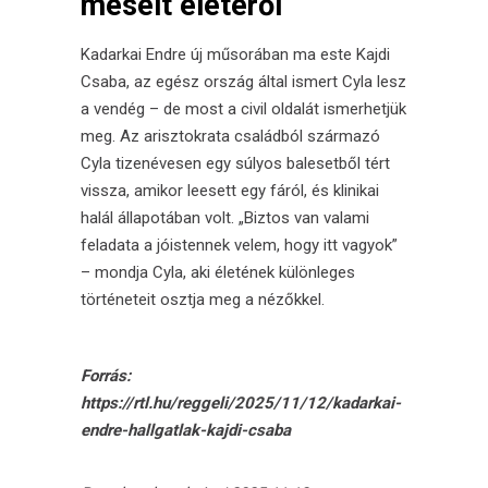
mesélt életéről
Kadarkai Endre új műsorában ma este Kajdi
Csaba, az egész ország által ismert Cyla lesz
a vendég – de most a civil oldalát ismerhetjük
meg. Az arisztokrata családból származó
Cyla tizenévesen egy súlyos balesetből tért
vissza, amikor leesett egy fáról, és klinikai
halál állapotában volt. „Biztos van valami
feladata a jóistennek velem, hogy itt vagyok”
– mondja Cyla, aki életének különleges
történeteit osztja meg a nézőkkel.
Forrás:
https://rtl.hu/reggeli/2025/11/12/kadarkai-
endre-hallgatlak-kajdi-csaba