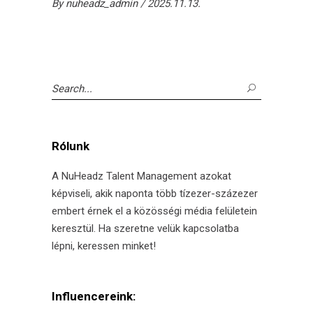
By
nuheadz_admin
2025.11.13.
Search
for:
Rólunk
A NuHeadz Talent Management azokat
képviseli, akik naponta több tízezer-százezer
embert érnek el a közösségi média felületein
keresztül. Ha szeretne velük kapcsolatba
lépni, keressen minket!
Influencereink: