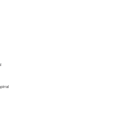
l
pírral