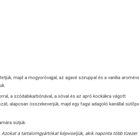
tjük, majd a mogyoróvajjal, az agavé sziruppal és a vanília aroméva
uk.
őporral, a szódabikarbónával, a sóval és az apró kockákra vágott
zát, alaposan összekeverjük, majd egy fagyi adagoló kanállal sütőpa
rnára sütjük.
. Azokat a tartalomgyártókat képviseljük, akik naponta több tízezer