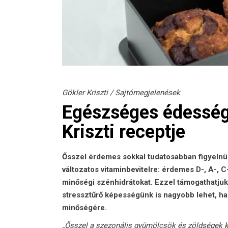
Gökler Kriszti
/
Sajtómegjelenések
Egészséges édesség 
Kriszti receptje
Ősszel érdemes sokkal tudatosabban figyelnün
változatos vitaminbevitelre: érdemes D-, A-, C
minőségi szénhidrátokat. Ezzel támogathatjuk
stressztűrő képességünk is nagyobb lehet, h
minőségére.
„Ősszel a szezonális gyümölcsök és zöldségek köz