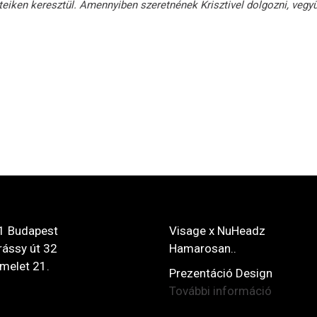
eiken keresztül. Amennyiben szeretnének Krisztivel dolgozni, vegyü
1 Budapest
Visage x NuHeadz
ássy út 32
Hamarosan..
 emelet 21.
Prezentáció Design
További információ