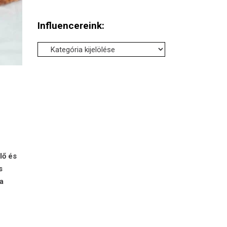
Influencereink:
Influencereink:
lő és
s
a