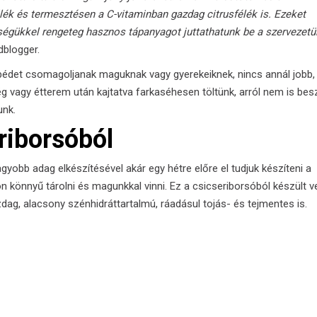
élék és termesztésen a C-vitaminban gazdag citrusfélék is. Ezeket
égükkel rengeteg hasznos tápanyagot juttathatunk be a szervezetü
dblogger.
ebédet csomagoljanak maguknak vagy gyerekeiknek, nincs annál jobb,
g vagy étterem után kajtatva farkaséhesen töltünk, arról nem is besz
unk.
riborsóból
yobb adag elkészítésével akár egy hétre előre el tudjuk készíteni a
 könnyű tárolni és magunkkal vinni. Ez a csicseriborsóból készült v
ag, alacsony szénhidráttartalmú, ráadásul tojás- és tejmentes is.