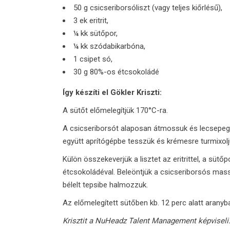
50 g csicseriborsóliszt (vagy teljes kiőrlésű),
3 ek eritrit,
¼ kk sütőpor,
¼ kk szódabikarbóna,
1 csipet só,
30 g 80%-os étcsokoládé
Így készíti el Gökler Kriszti:
A sütőt előmelegítjük 170°C-ra.
A csicseriborsót alaposan átmossuk és lecsepegte
együtt aprítógépbe tesszük és krémesre turmixolj
Külön összekeverjük a lisztet az eritrittel, a süt
étcsokoládéval. Beleöntjük a csicseriborsós mass
bélelt tepsibe halmozzuk.
Az előmelegített sütőben kb. 12 perc alatt aranyba
Krisztit
a
NuHeadz Talent Management
képviseli