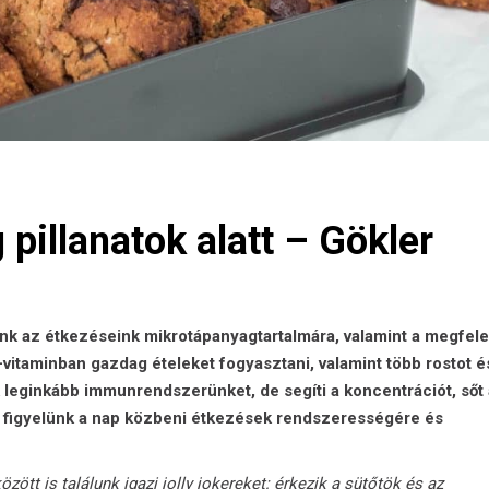
pillanatok alatt – Gökler
k az étkezéseink mikrotápanyagtartalmára, valamint a megfele
-vitaminban gazdag ételeket fogyasztani, valamint több rostot é
 leginkább immunrendszerünket, de segíti a koncentrációt, sőt 
a figyelünk a nap közbeni étkezések rendszerességére és
ött is találunk igazi jolly jokereket: érkezik a sütőtök és az