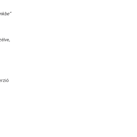
nkbe”
élve,
erzió