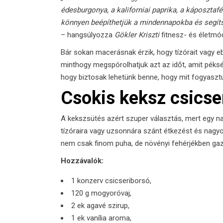
édesburgonya, a kaliforniai paprika, a káposztaf
könnyen beépíthetjük a mindennapokba és segíts
– hangsúlyozza
Gökler Kriszti
fitnesz- és életmó
Bár sokan macerásnak érzik, hogy tízórait vagy 
minthogy megspórolhatjuk azt az időt, amit péksé
hogy biztosak lehetünk benne, hogy mit fogyaszt
Csokis keksz csicse
A kekszsütés azért szuper választás, mert egy nag
tízóraira vagy uzsonnára szánt étkezést és nagyon
nem csak finom puha, de növényi fehérjékben gazd
Hozzávalók:
1 konzerv csicseriborsó,
120 g mogyoróvaj,
2 ek agavé szirup,
1 ek vanília aroma,