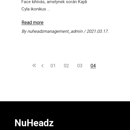
Face kihívás, amelynek során Kajdi
Cyla ikonikus
Read more
By
nuheadzmanagement_admin
2021.03.17.
1
2
3
4
NuHeadz