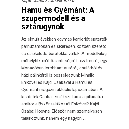
Kajdi Csaba
/
Mihalik Enikő
Hamu és Gyémánt: A
szupermodell és a
sztárügynök
Az elmúlt években egymás karrierjét építették
párhuzamosan és sikeresen, közben szerető
és csipkelődő barátokká váltak. A modellvilág
műhelytitkairól, őszinteségről, bizalomról, egy
Monacóban lerobbant autóról, családról és
házi pálinkáról is beszélgettünk Mihalik
Enikővel és Kajdi Csabával a Hamu és
Gyémánt magazin aktuális lapszámában. A
kezdetek Csaba, emlékszel arra a pillanatra,
amikor először találkoztál Enikővel? Kajdi
Csaba: Hogyne. Először nem személyesen
találkoztunk, hanem egy nagyon