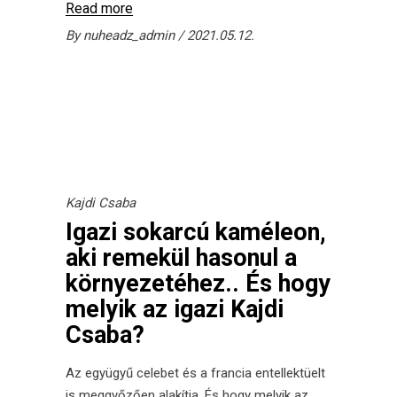
Read more
By
nuheadz_admin
2021.05.12.
Kajdi Csaba
Igazi sokarcú kaméleon,
aki remekül hasonul a
környezetéhez.. És hogy
melyik az igazi Kajdi
Csaba?
Az együgyű celebet és a francia entellektüelt
is meggyőzően alakítja. És hogy melyik az