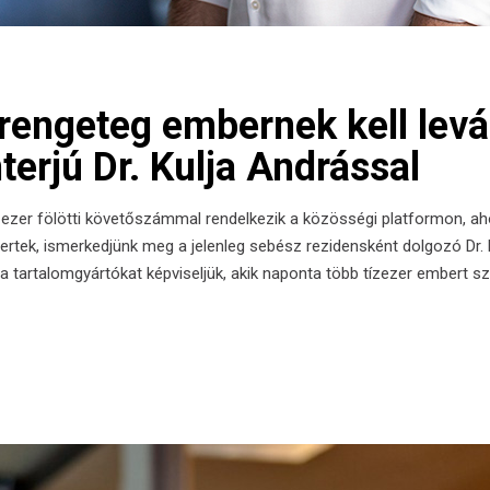
engeteg embernek kell levág
rjú Dr. Kulja Andrással
0 ezer fölötti követőszámmal rendelkezik a közösségi platformon, a
yertek, ismerkedjünk meg a jelenleg sebész rezidensként dolgozó Dr
 a tartalomgyártókat képviseljük, akik naponta több tízezer embert 