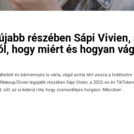
jabb részében Sápi Vivien,
l, hogy miért és hogyan vág
lhetett és bármennyire is várta, végül azóta tért vissza a fedélzetr
 Makeup/Down legújabb részében Sápi Vivien, a 2022-es év TikTokere
, sőt, az is kiderül róla, hogy szenvedélyes horgász. Miközben