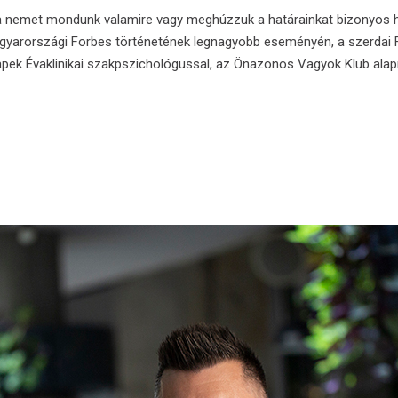
 nemet mondunk valamire vagy meghúzzuk a határainkat bizonyos he
agyarországi Forbes történetének legnagyobb eseményén, a szerda
apek Évaklinikai szakpszichológussal, az Önazonos Vagyok Klub alapít