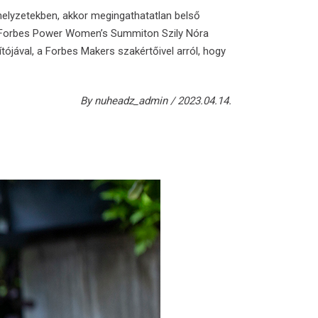
lyzetekben, akkor megingathatatlan belső
i Forbes Power Women’s Summiton Szily Nóra
ójával, a Forbes Makers szakértőivel arról, hogy
By
nuheadz_admin
2023.04.14.