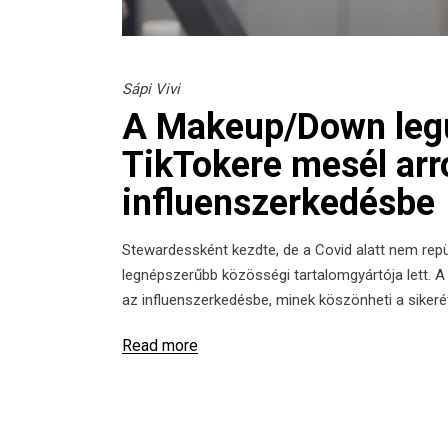
Sápi Vivi
A Makeup/Down legú
TikTokere mesél arró
influenszerkedésbe
Stewardessként kezdte, de a Covid alatt nem repü
legnépszerűbb közösségi tartalomgyártója lett. A
az influenszerkedésbe, minek köszönheti a sikerét
Read more