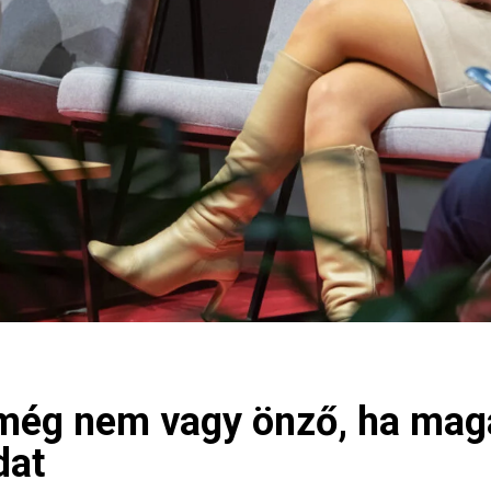
l még nem vagy önző, ha mag
dat