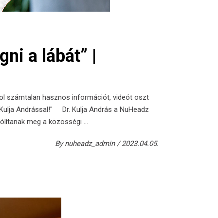
ni a lábát” |
hol számtalan hasznos információt, videót oszt
. Kulja Andrással!" Dr. Kulja András a NuHeadz
szólítanak meg a közösségi
By
nuheadz_admin
2023.04.05.