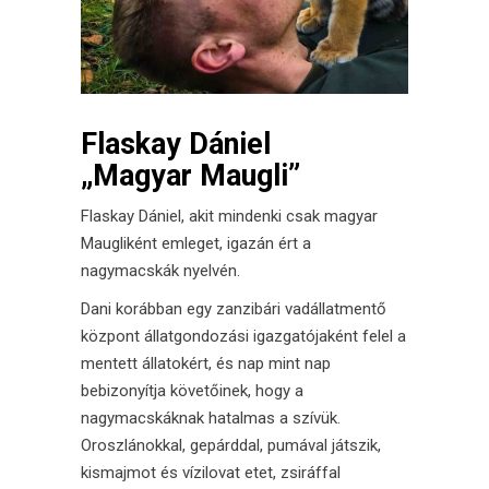
Flaskay Dániel
„Magyar Maugli”
Flaskay Dániel, akit mindenki csak magyar
Maugliként emleget, igazán ért a
nagymacskák nyelvén.
Dani korábban egy zanzibári vadállatmentő
központ állatgondozási igazgatójaként felel a
mentett állatokért, és nap mint nap
bebizonyítja követőinek, hogy a
nagymacskáknak hatalmas a szívük.
Oroszlánokkal, gepárddal, pumával játszik,
kismajmot és vízilovat etet, zsiráffal