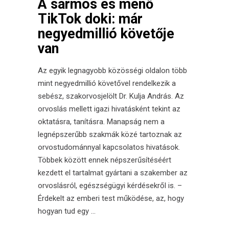
A sármos és menő
TikTok doki: már
negyedmillió követője
van
Az egyik legnagyobb közösségi oldalon több
mint negyedmillió követővel rendelkezik a
sebész, szakorvosjelölt Dr. Kulja András. Az
orvoslás mellett igazi hivatásként tekint az
oktatásra, tanításra. Manapság nem a
legnépszerűbb szakmák közé tartoznak az
orvostudománnyal kapcsolatos hivatások.
Többek között ennek népszerűsítéséért
kezdett el tartalmat gyártani a szakember az
orvoslásról, egészségügyi kérdésekről is. –
Érdekelt az emberi test működése, az, hogy
hogyan tud egy