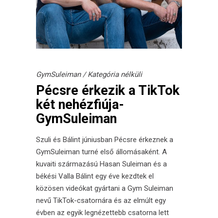
GymSuleiman
/
Kategória nélküli
Pécsre érkezik a TikTok
két nehézfiúja-
GymSuleiman
Szuli és Bálint júniusban Pécsre érkeznek a
GymSuleiman turné első állomásaként. A
kuvaiti származású Hasan Suleiman és a
békési Valla Bálint egy éve kezdtek el
közösen videókat gyártani a Gym Suleiman
nevű TikTok-csatornára és az elmúlt egy
évben az egyik legnézettebb csatorna lett