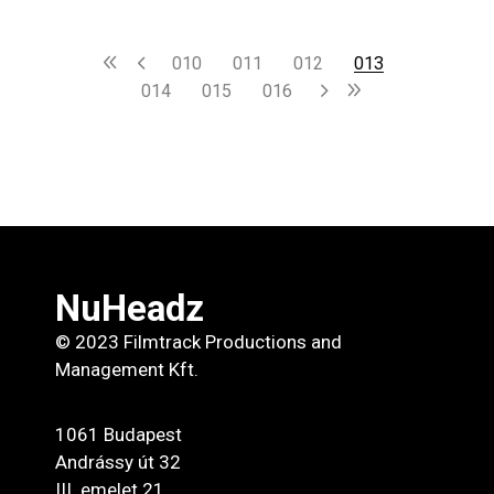
10
11
12
13
14
15
16
NuHeadz
© 2023 Filmtrack Productions and
Management Kft.
1061 Budapest
Andrássy út 32
III. emelet 21.