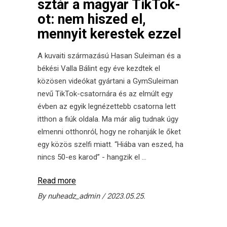
sztár a magyar TikTok-
ot: nem hiszed el,
mennyit kerestek ezzel
A kuvaiti származású Hasan Suleiman és a
békési Valla Bálint egy éve kezdtek el
közösen videókat gyártani a GymSuleiman
nevű TikTok-csatornára és az elmúlt egy
évben az egyik legnézettebb csatorna lett
itthon a fiúk oldala. Ma már alig tudnak úgy
elmenni otthonról, hogy ne rohanják le őket
egy közös szelfi miatt. “Hiába van eszed, ha
nincs 50-es karod” - hangzik el
Read more
By
nuheadz_admin
2023.05.25.