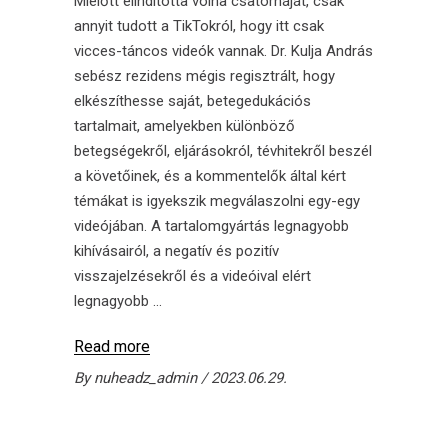
Mielőtt elindította volna csatornáját, csak
annyit tudott a TikTokról, hogy itt csak
vicces-táncos videók vannak. Dr. Kulja András
sebész rezidens mégis regisztrált, hogy
elkészíthesse saját, betegedukációs
tartalmait, amelyekben különböző
betegségekről, eljárásokról, tévhitekről beszél
a követőinek, és a kommentelők által kért
témákat is igyekszik megválaszolni egy-egy
videójában. A tartalomgyártás legnagyobb
kihívásairól, a negatív és pozitív
visszajelzésekről és a videóival elért
legnagyobb
Read more
By
nuheadz_admin
2023.06.29.