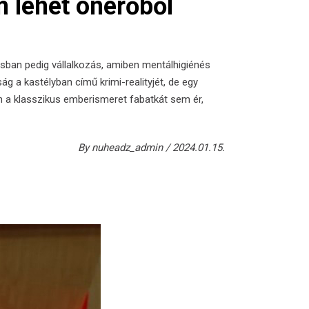
m lehet önerőből
sban pedig vállalkozás, amiben mentálhigiénés
 a kastélyban című krimi-realityjét, de egy
n a klasszikus emberismeret fabatkát sem ér,
By
nuheadz_admin
2024.01.15.