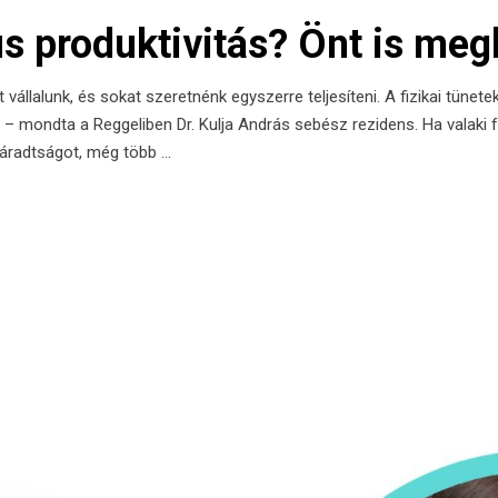
us produktivitás? Önt is meg
át vállalunk, és sokat szeretnénk egyszerre teljesíteni. A fizikai tün
 ki – mondta a Reggeliben Dr. Kulja András sebész rezidens. Ha valak
 fáradtságot, még több