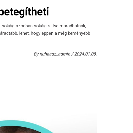
betegítheti
etek sokáig azonban sokáig rejtve maradhatnak,
i fáradtabb, lehet, hogy éppen a még keményebb
By
nuheadz_admin
2024.01.08.