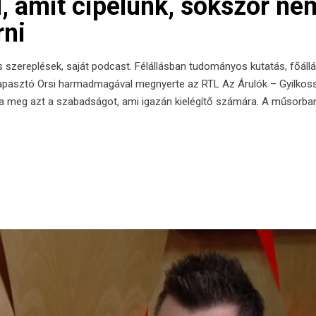
, amit cipelünk, sokszor ne
rni
szereplések, saját podcast. Félállásban tudományos kutatás, főállá
Tapasztó Orsi harmadmagával megnyerte az RTL Az Árulók – Gyilkosság
lta meg azt a szabadságot, ami igazán kielégítő számára. A műsorba