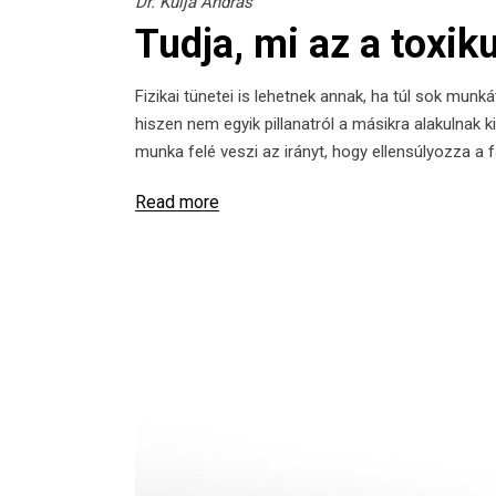
Dr. Kulja András
Tudja, mi az a toxik
Fizikai tünetei is lehetnek annak, ha túl sok munk
hiszen nem egyik pillanatról a másikra alakulnak
munka felé veszi az irányt, hogy ellensúlyozza a
Read more