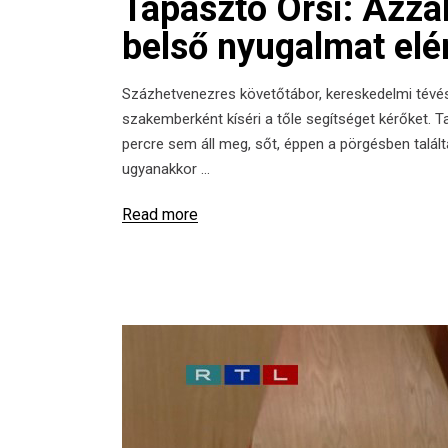
Tapasztó Orsi: Azzal
belső nyugalmat elé
Százhetvenezres követőtábor, kereskedelmi tévés 
szakemberként kíséri a tőle segítséget kérőket. 
percre sem áll meg, sőt, éppen a pörgésben talá
ugyanakkor
Read more